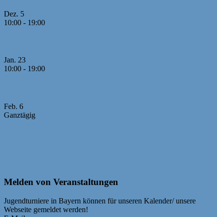
Dez.
5
10:00
-
19:00
2./3. Runde MM U20
Jan.
23
10:00
-
19:00
4./5. Runde MM U20
Feb.
6
Ganztägig
RAPID-Turnier Neumarkt und Bayerische
Jugendschnellschach-EM U25
Kalender anzeigen
Melden von Veranstaltungen
Jugendturniere in Bayern können für unseren Kalender/ unsere
Webseite gemeldet werden!
Bedingungen