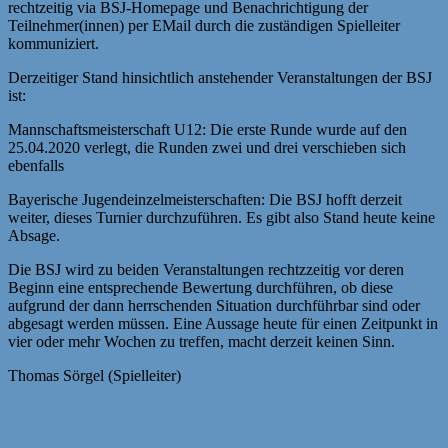
rechtzeitig via BSJ-Homepage und Benachrichtigung der
Teilnehmer(innen) per EMail durch die zuständigen Spielleiter
kommuniziert.
Derzeitiger Stand hinsichtlich anstehender Veranstaltungen der BSJ
ist:
Mannschaftsmeisterschaft U12: Die erste Runde wurde auf den
25.04.2020 verlegt, die Runden zwei und drei verschieben sich
ebenfalls
Bayerische Jugendeinzelmeisterschaften: Die BSJ hofft derzeit
weiter, dieses Turnier durchzuführen. Es gibt also Stand heute keine
Absage.
Die BSJ wird zu beiden Veranstaltungen rechtzzeitig vor deren
Beginn eine entsprechende Bewertung durchführen, ob diese
aufgrund der dann herrschenden Situation durchführbar sind oder
abgesagt werden müssen. Eine Aussage heute für einen Zeitpunkt in
vier oder mehr Wochen zu treffen, macht derzeit keinen Sinn.
Thomas Sörgel (Spielleiter)
Beitragsnavigation
Bundesjugendversammlung in Freiburg
Update #1 Bayerische Jugend-EM 2020