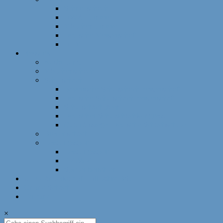
Schnellschach
DWZ-Turniere
Mädchenturniere
Deutsche Meisterschaft
DLM
Ressorts
Ausbildung
Mädchenschach
Schulschach
Bayerische Schulschachmeisterschaft
Deutsche Schulschachmeisterschaft
Schulschachpatent
Deutscher Schulschachkongress
Qualitätssiegel Deutsche Schachschule
Breitenschach
Leistungssport
Leistungssport
EM/WM
Spieler berichten
U12-Länderkampf – 50 Jahre BSJ
Online Schach
Termine
×