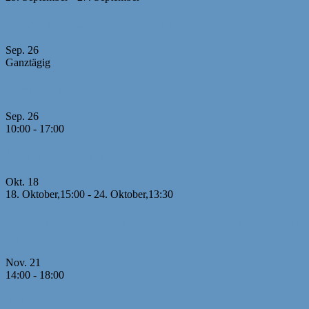
23. Sparkassen-Open Forchheim 2026
Sep.
26
Ganztägig
Bayerische MM U10
Sep.
26
10:00
-
17:00
Jugendcup Dinkelsbühl 2026
Okt.
18
18. Oktober,15:00
-
24. Oktober,13:30
26. Offene U8 Meisterschaft 2026 mit internationaler
Beteiligung
Nov.
21
14:00
-
18:00
1. Runde MM U20