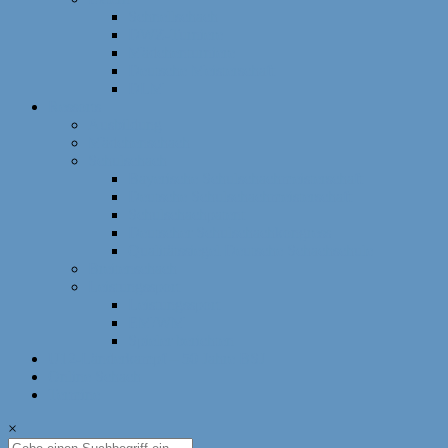
Schnellschach
DWZ-Turniere
Mädchenturniere
Deutsche Meisterschaft
DLM
Ressorts
Ausbildung
Mädchenschach
Schulschach
Bayerische Schulschachmeisterschaft
Deutsche Schulschachmeisterschaft
Schulschachpatent
Deutscher Schulschachkongress
Qualitätssiegel Deutsche Schachschule
Breitenschach
Leistungssport
Leistungssport
EM/WM
Spieler berichten
U12-Länderkampf – 50 Jahre BSJ
Online Schach
Termine
×