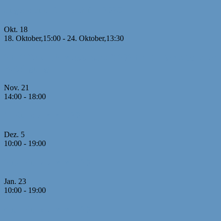
Jugendcup Dinkelsbühl 2026
Okt.
18
18. Oktober,15:00
-
24. Oktober,13:30
26. Offene U8 Meisterschaft 2026 mit internationaler
Beteiligung
Nov.
21
14:00
-
18:00
1. Runde MM U20
Dez.
5
10:00
-
19:00
2./3. Runde MM U20
Jan.
23
10:00
-
19:00
4./5. Runde MM U20