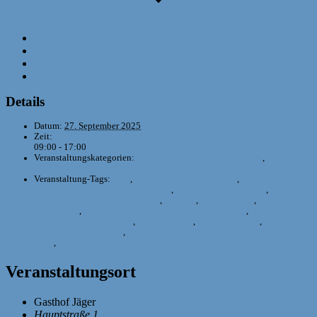
Google Kalender
iCalendar
Outlook 365
Outlook Live
Details
Datum:
27. September 2025
Zeit:
09:00 - 17:00
Veranstaltungskategorien:
BSJ-Mannschaftsmeisterschaften
,
Mädchenschach
Veranstaltung-Tags:
2025
,
Bayerische Mädchen 2025
,
Bayerische
Mädchen Mannschaftsmeisterschaft
,
bayerische MMM 2025
,
bayern
schach mannschaftsmeisterschaft
,
BMMM
,
BMMM 2025
,
Mädchen
Mannschaft
,
mädchen schach mannschaftsmeisterschaft
,
Mädchen-
Mannschaftsmeisterschaft
,
Mädchen-MM
,
Mädchenschach
,
mädchenschach bayern
,
Mädchenschach Meisterschaft Mannschaft
2025
,
Mannschaftsmeisterschaft weibliche Jugend
Veranstaltungsort
Gasthof Jäger
Hauptstraße 1