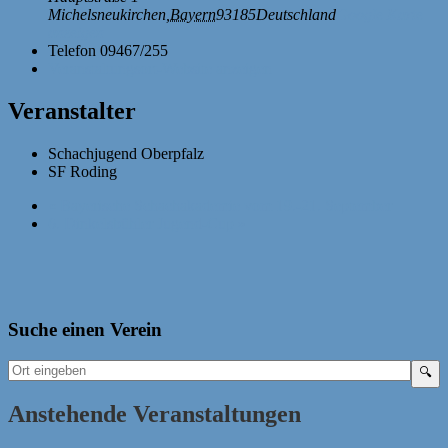
Michelsneukirchen
,
Bayern
93185
Deutschland
Google Karte
anzeigen
Telefon
09467/255
Veranstaltungsort-Website anzeigen
Veranstalter
Schachjugend Oberpfalz
SF Roding
«
Bayerische Schachakademie vom 19.-21. September
6. Dinkelsbühler Jugend-Cup
»
Suche einen Verein
Anstehende Veranstaltungen