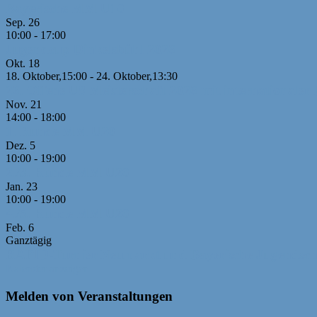
Bayerische MM U10
Sep.
26
10:00
-
17:00
Jugendcup Dinkelsbühl 2026
Okt.
18
18. Oktober,15:00
-
24. Oktober,13:30
26. Offene U8 Meisterschaft 2026 mit internationaler 
Nov.
21
14:00
-
18:00
1. Runde MM U20
Dez.
5
10:00
-
19:00
2./3. Runde MM U20
Jan.
23
10:00
-
19:00
4./5. Runde MM U20
Feb.
6
Ganztägig
RAPID-Turnier Neumarkt und Bayerische Jugendsc
Kalender anzeigen
Melden von Veranstaltungen