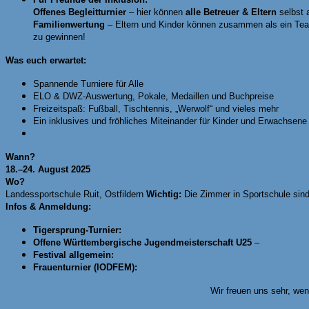
Offenes Begleitturnier
– hier können
alle Betreuer & Eltern
selbst a
Familienwertung
– Eltern und Kinder können zusammen als ein Team 
zu gewinnen!
Was euch erwartet:
Spannende Turniere für Alle
ELO & DWZ-Auswertung, Pokale, Medaillen und Buchpreise
Freizeitspaß: Fußball, Tischtennis, „Werwolf“ und vieles mehr
Ein inklusives und fröhliches Miteinander für Kinder und Erwachsene
Wann?
18.–24. August 2025
Wo?
Landessportschule Ruit, Ostfildern
Wichtig:
Die Zimmer in Sportschule sind 
Infos & Anmeldung:
Tigersprung-Turnier:
jussupow-schachschule.de/7-Tigersprung-Turn
Offene Württembergische Jugendmeisterschaft U25
–
https://www
Festival allgemein:
schachbund.de/termin/inklusionsfestival-wuert
Frauenturnier (IODFEM):
schachbund.de/frauenschach-termin/iodfe
Wir freuen uns sehr, wen