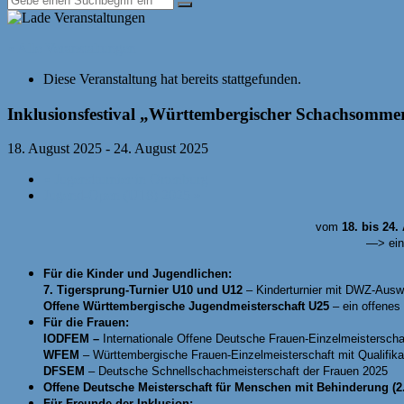
« Alle Veranstaltungen
Diese Veranstaltung hat bereits stattgefunden.
Inklusionsfestival „Württembergischer Schachsomme
18. August 2025
-
24. August 2025
«
Jugendturnier in Ortenburg
Jugend-Open (U18) 2025
»
vom
18. bis 24.
—> ein
Für die Kinder und Jugendlichen:
7. Tigersprung-Turnier U10 und U12
– Kinderturnier mit DWZ-Auswe
Offene Württembergische Jugendmeisterschaft U25
– ein offenes
Für die Frauen:
IODFEM –
Internationale Offene Deutsche Frauen-Einzelmeisterscha
WFEM
– Württembergische Frauen-Einzelmeisterschaft mit Qualifi
DFSEM
– Deutsche Schnellschachmeisterschaft der Frauen 2025
Offene Deutsche Meisterschaft für Menschen mit Behinderung 
Für Freunde der Inklusion: