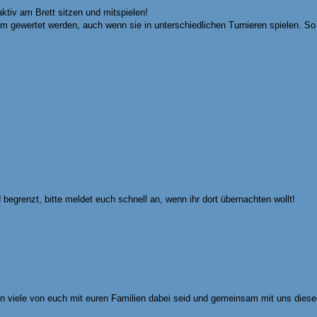
ktiv am Brett sitzen und mitspielen!
gewertet werden, auch wenn sie in unterschiedlichen Turnieren spielen. So z
begrenzt, bitte meldet euch schnell an, wenn ihr dort übernachten wollt!
ier/
.svw.info/termine/eventdetail/828/-/wuerttmenbergischer-schachsommer
tembergischer-schachsommer.html
m-2025.html
n viele von euch mit euren Familien dabei seid und gemeinsam mit uns dieses