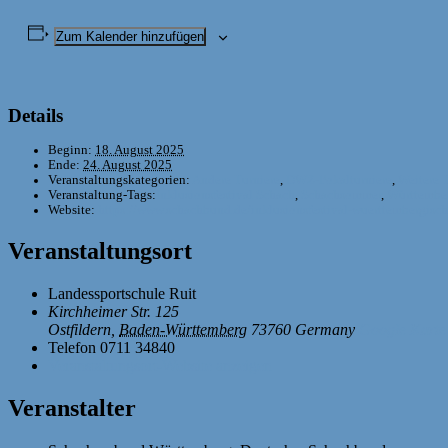
Zum Kalender hinzufügen
Details
Beginn:
18. August 2025
Ende:
24. August 2025
Veranstaltungskategorien:
Andere Turniere
,
DWZ-Pokalturniere
,
Weitere 
Veranstaltung-Tags:
Inklusionsfestival Schach
,
Schachsommer
,
Württembe
Website:
https://www.schachbund.de/inklusionsfestival-wuerttembergisc
Veranstaltungsort
Landessportschule Ruit
Kirchheimer Str. 125
Ostfildern
,
Baden-Württemberg
73760
Germany
Google Karte
Telefon
0711 34840
Veranstaltungsort-Website anzeigen
Veranstalter