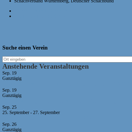
Schachverband Württemberg, Deutscher Schachbund
«
Jugendturnier in Ortenburg
Jugend-Open (U18) 2025
»
Suche einen Verein
Anstehende Veranstaltungen
Sep.
19
Ganztägig
Bayerische Mädchen-Mannschaftsmeisterschaft 2026
Sep.
19
Ganztägig
U10 MM -Abgabeschluss Mannschaftsmeldungen + Au
Sep.
25
25. September
-
27. September
23. Sparkassen-Open Forchheim 2026
Sep.
26
Ganztägig