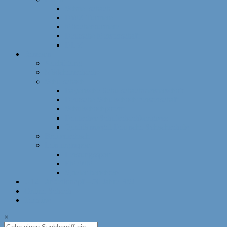
Schnellschach
DWZ-Turniere
Mädchenturniere
Deutsche Meisterschaft
DLM
Ressorts
Ausbildung
Mädchenschach
Schulschach
Bayerische Schulschachmeisterschaft
Deutsche Schulschachmeisterschaft
Schulschachpatent
Deutscher Schulschachkongress
Qualitätssiegel Deutsche Schachschule
Breitenschach
Leistungssport
Leistungssport
EM/WM
Spieler berichten
U12-Länderkampf – 50 Jahre BSJ
Online Schach
Termine
×