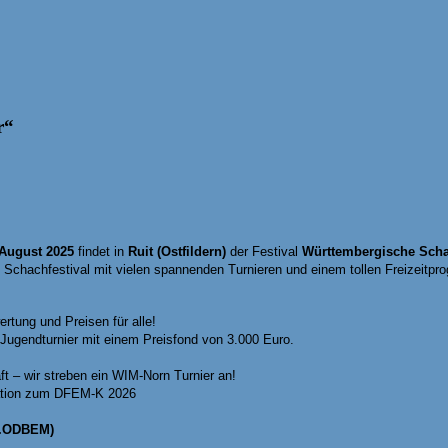
r“
 August 2025
findet in
Ruit (Ostfildern)
der Festival
Württembergische Sc
 Schachfestival mit vielen spannenden Turnieren und einem tollen Freizeitpr
rtung und Preisen für alle!
 Jugendturnier mit einem Preisfond von 3.000 Euro.
ft
– wir streben ein WIM-Norn Turnier an!
kation zum DFEM-K 2026
(2.ODBEM)