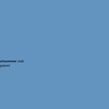
hachsommer
statt
ogramm!