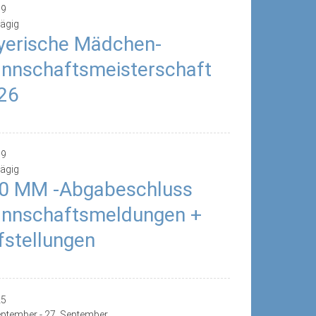
19
ägig
yerische Mädchen-
nnschaftsmeisterschaft
26
19
ägig
0 MM -Abgabeschluss
nnschaftsmeldungen +
fstellungen
25
eptember
-
27. September