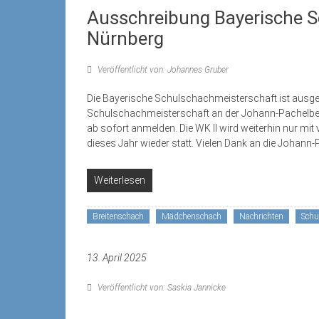
Ausschreibung Bayerische S
Nürnberg
Veröffentlicht von: Johannes Gruber
Die Bayerische Schulschachmeisterschaft ist ausges
Schulschachmeisterschaft an der Johann-Pachelbel-R
ab sofort anmelden. Die WK II wird weiterhin nur mit v
dieses Jahr wieder statt. Vielen Dank an die Johann
Weiterlesen
Breitenschach
Mädchenschach
Nachrichten
Schu
13. April 2025
Veröffentlicht von: Saskia Jannicke