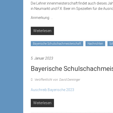
Die Lehrer:innenmeisterschaft findet auch dieses Ja
in Neumarkt und F.X. Beer im Speziellen für die Ausri
Anmerkung:
...
Weiterlesen
Bayerische Schulschachmeisterschaft
Nachrichten
Sc
5. Januar 2023
Bayerische Schulschachmei
Veröffentlicht von: David Denninger
Auschreib.Bayerische.2023
Weiterlesen