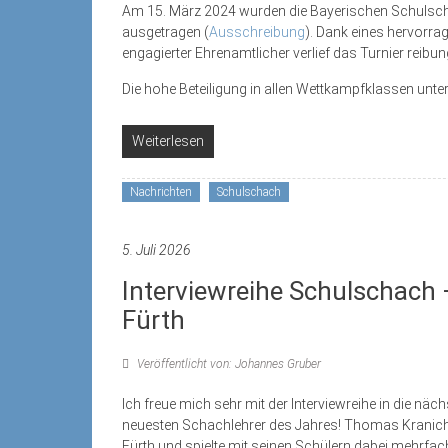
Am 15. März 2024 wurden die Bayerischen Schuls
ausgetragen (
Ausschreibung
). Dank eines hervorra
engagierter Ehrenamtlicher verlief das Turnier reibu
Die hohe Beteiligung in allen Wettkampfklassen unters
Weiterlesen
Nachrichten
Schulschach
5. Juli 2026
Interviewreihe Schulschach 
Fürth
Veröffentlicht von: Johannes Gruber
Ich freue mich sehr mit der Interviewreihe in die n
neuesten Schachlehrer des Jahres! Thomas Kranich 
Fürth und spielte mit seinen Schülern dabei mehrf