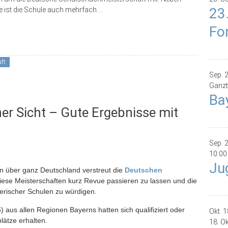
23
e ist die Schule auch mehrfach
...
Fo
ft
Sep.
Ganzt
Ba
r Sicht – Gute Ergebnisse mit
Sep.
10:00
Ju
en über ganz Deutschland verstreut die
Deutschen
 diese Meisterschaften kurz Revue passieren zu lassen und die
erischer Schulen zu würdigen.
aus allen Regionen Bayerns hatten sich qualifiziert oder
Okt.
1
plätze erhalten.
18. O