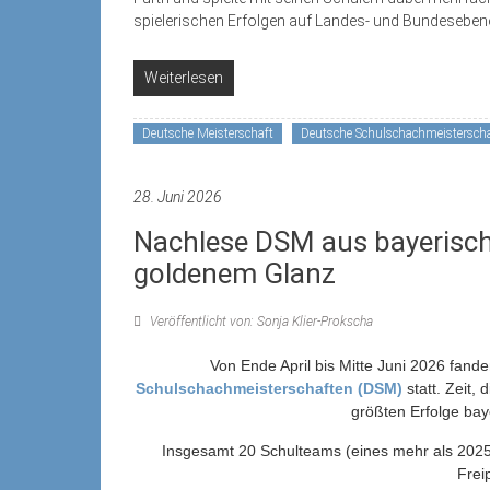
spielerischen Erfolgen auf Landes- und Bundeseben
Weiterlesen
Deutsche Meisterschaft
Deutsche Schulschachmeisterscha
28. Juni 2026
Nachlese DSM aus bayerische
goldenem Glanz
Veröffentlicht von: Sonja Klier-Prokscha
Von Ende April bis Mitte Juni 2026 fand
Schulschachmeisterschaften (DSM)
statt. Zeit,
größten Erfolge bay
Insgesamt 20 Schulteams (eines mehr als 2025) 
Frei