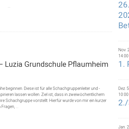
26
...
20
Be
Nov.
14:00
1.
 – Luzia Grundschule Pflaumheim
ihe beginnen. Diese ist für alle Schachgruppenleiter und -
Dez.
5
spirieren lassen wollen. Ziel ist, dass in zweiwöchentlichem
10:00
2.
hre Schachgruppe vorstellt. Hierfür wurde von mir ein kurzer
n Fragen,
...
Jan.
2