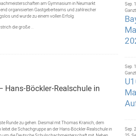
chachmeisterschaften am Gymnasium in Neumarkt
Sep.
gend organisierten Gastgeberteams und zahlreicher
Ganzt
ngslos und wurde zu einem vollen Erfolg.
Ba
trich die große ...
Ma
20
Sep.
Ganzt
U1
– Hans-Böckler-Realschule in
Ma
Au
ächste Runde zu gehen. Diesmal mit Thomas Kranich, dem
leitet die Schachgruppe an der Hans-Böckler-Realschule in
Sep.
ach um die Deutsche Schulschachmeisterschaft mit. Neben
25. S