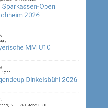
. Sparkassen-Open
rchheim 2026
26
ägig
yerische MM U10
26
-
17:00
gendcup Dinkelsbühl 2026
8
ktober,15:00
-
24. Oktober,13:30