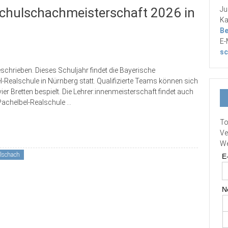
chulschachmeisterschaft 2026 in
Ju
Ka
Be
E-
sc
chrieben. Dieses Schuljahr findet die Bayerische
ealschule in Nürnberg statt. Qualifizierte Teams können sich
ier Bretten bespielt. Die Lehrer:innenmeisterschaft findet auch
-Pachelbel-Realschule
...
To
Ve
We
lschach
E
N