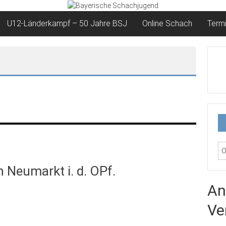
U12-Länderkampf – 50 Jahre BSJ
Online Schach
Term
 Neumarkt i. d. OPf.
An
Ve