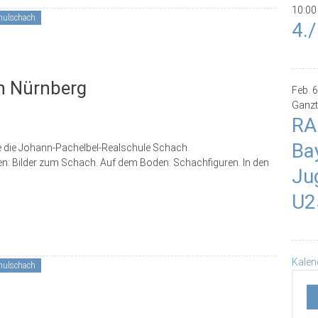
10:00
hulschach
4.
n Nürnberg
Feb.
6
Ganzt
RA
Ba
 die Johann-Pachelbel-Realschule Schach.
en: Bilder zum Schach. Auf dem Boden: Schachfiguren. In den
Ju
U2
Kalen
hulschach