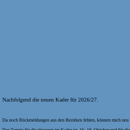
Weiterlesen
Leistungssport
29. Juli 2026
30. Juli 2026
BSJ-Kader 2026/27
Veröffentlicht von: Klaus Boese
Nachfolgend die neuen Kader für 2026/27.
Kader 2026_27
Da noch Rückmeldungen aus den Bezirken fehlen, können mich neu a
Der Termin für die jüngeren im Kader ist 16.-18. Oktober und für di