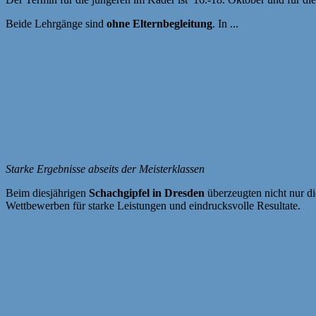
Beide Lehrgänge sind
ohne Elternbegleitung
. In
...
Weiterlesen
Deutsche Meisterschaft
Leistungssport
27. Juli 2026
27. Juli 2026
Bayerische Jugend beim Schachgipfel
Veröffentlicht von: Jana Schneider
Starke Ergebnisse abseits der Meisterklassen
Beim diesjährigen
Schachgipfel in Dresden
überzeugten nicht nur d
Wettbewerben für starke Leistungen und eindrucksvolle Resultate.
Turnierseite
Weiterlesen
Deutsche Meisterschaft
Leistungssport
Nachrichten
27. Juli 2026
30. Juli 2026