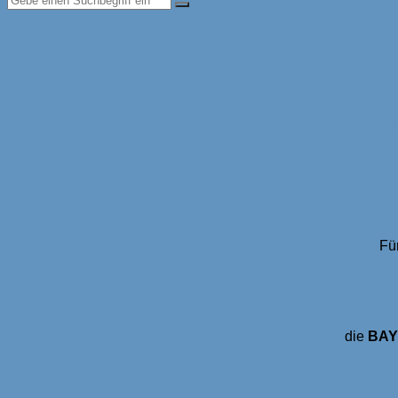
Bayerische Mädchen-MM
1. August 2026
1. August 2026
BMMM 2026 – Anmeldung läuft
Veröffentlicht von: Saskia Jannicke
Bayerische Mädchen Mannschafts
Fü
die
BAY