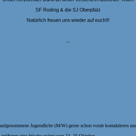
SF Roding & die SJ Oberpfalz
Natürlich freuen uns wieder auf euch!!!
...
ufgenommene Jugendliche (M/W) gerne schon vorab kontaktieren und i
e größeren eine Woche später vom 23.-25.Oktober.