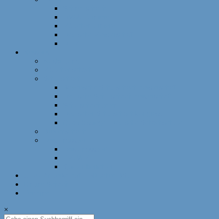
Schnellschach
DWZ-Turniere
Mädchenturniere
Deutsche Meisterschaft
DLM
Ressorts
Ausbildung
Mädchenschach
Schulschach
Bayerische Schulschachmeisterschaft
Deutsche Schulschachmeisterschaft
Schulschachpatent
Deutscher Schulschachkongress
Qualitätssiegel Deutsche Schachschule
Breitenschach
Leistungssport
Leistungssport
EM/WM
Spieler berichten
U12-Länderkampf – 50 Jahre BSJ
Online Schach
Termine
×