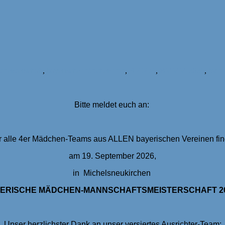
meisterschaft
,
bayerische mädchen mm
,
BMMM
,
BMMM 2026
,
bvm 
Bitte meldet euch an:
r alle 4er Mädchen-Teams aus ALLEN bayerischen Vereinen fin
am 19. September 2026,
in Michelsneukirchen
ERISCHE MÄDCHEN-MANNSCHAFTSMEISTERSCHAFT 2
Unser herzlichster Dank an unser versiertes Ausrichter-Team: