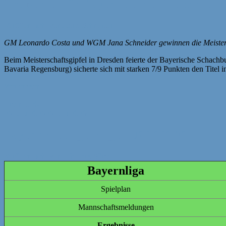
Doppelsieg für Bayern bei den Deutschen 
Veröffentlicht von: Jana Schneider
GM Leonardo Costa und WGM Jana Schneider gewinnen die Meister
Beim Meisterschaftsgipfel in Dresden feierte der Bayerische Schach
Bavaria Regensburg) sicherte sich mit starken 7/9 Punkten den Titel
Weiterlesen
Ligen U20
26. Juli 2026
26. Juli 2026
Bayerische Jugendligen U20 2026/27
Veröffentlicht von: Thomas Sörgel
Bayernliga
Spielplan
Mannschaftsmeldungen
Ergebnisse