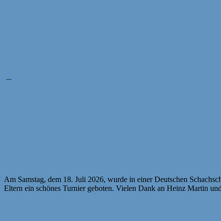
Leistungssport
25. Juli 2026
26. Juli 2026
Doppelsieg für WGM Jana Schneider und
Veröffentlicht von: Klaus Boese
...
Weiterlesen
Bayerische Blitz-EM
19. Juli 2026
19. Juli 2026
Bayerische Jugend-Blitz-EM 2026
Veröffentlicht von: Kevin Beesk
Am Samstag, dem 18. Juli 2026, wurde in einer Deutschen Schachschu
Eltern ein schönes Turnier geboten. Vielen Dank an Heinz Martin und
Weiterlesen