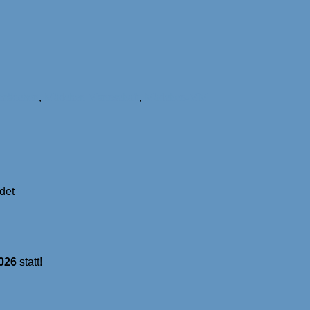
mädchen
,
Mädchen Mannschaft
,
Mädchen-MM
det
026
statt!