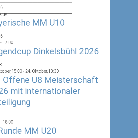
26
______________________________
ägig
yerische MM U10
26
-
17:00
gendcup Dinkelsbühl 2026
8
ktober,15:00
-
24. Oktober,13:30
. Offene U8 Meisterschaft
26 mit internationaler
teiligung
21
-
18:00
 Runde MM U20