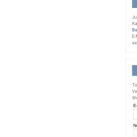
Ju
Ka
Be
E-
sc
To
Ve
We
E
N