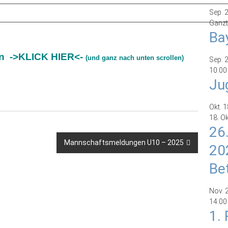
Sep.
________________________________________________________
Ganzt
Ba
en
->KLICK HIER<-
(und ganz nach unten scrollen)
Sep.
10:00
Ju
Okt.
1
18. O
26
Mannschaftsmeldungen U10 – 2025
20
Be
Nov.
14:00
1.