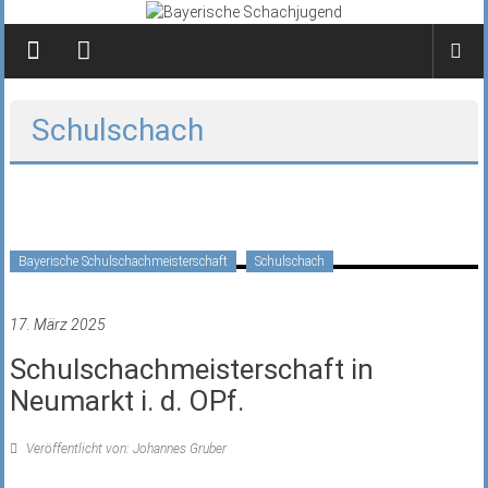
Zum
Inhalt
springen
Schulschach
Bayerische Schulschachmeisterschaft
Schulschach
17. März 2025
Schulschachmeisterschaft in
Neumarkt i. d. OPf.
Veröffentlicht von: Johannes Gruber