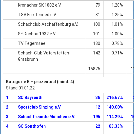
Kronacher SK 1882 e.V.
79
1.28%
TSV Forstenried e.V.
81
1.25%
Schachclub Aschaffenburg e.V.
100
1.01%
SF Dachau 1932 e.V.
101
1.00%
TV Tegernsee
130
0.78%
Schach-Club Vaterstetten-
142
0.71%
Grasbrunn
15876
-1
Kategorie B – prozentual (mind. 4)
Stand 01.01.22
1.
SC Bayreuth
38
216.67%
2.
Sportclub Sinzing e.V.
12
140.00%
3.
Schachfreunde München e.V.
195
114.29%
1
4.
SC Sonthofen
22
83.33%