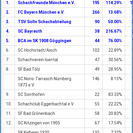
1.
Schachfreunde München e.V.
195
114.29%
1
2.
FC Bayern München e.V.
266
13.68%
3.
TSV Solln Schachabteilung
90
50.00%
4.
SC Bayreuth
38
216.67%
5.
BCA im SK 1908 Göggingen
44
76.00%
6.
SC Höchstadt/Aisch
102
22.89%
7.
Schachverein Isental
47
30.56%
8.
SF Bad Tölz
49
28.95%
SC Noris-Tarrasch Nürnberg
146
8.15%
1873 e.V.
9.
SC Sonthofen
22
83.33%
10.
Schachclub Eggerbachtal e.V.
55
22.22%
11.
SF Bad Grönenbach
58
20.83%
12.
SC Kitzingen von 1905
67
17.54%
SK Kelheim 1920
132
7.32%