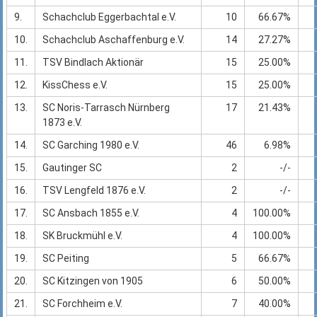
9.
Schachclub Eggerbachtal e.V.
10
66.67%
10.
Schachclub Aschaffenburg e.V.
14
27.27%
11.
TSV Bindlach Aktionär
15
25.00%
12.
KissChess e.V.
15
25.00%
13.
SC Noris-Tarrasch Nürnberg
17
21.43%
1873 e.V.
14.
SC Garching 1980 e.V.
46
6.98%
15.
Gautinger SC
2
-/-
16.
TSV Lengfeld 1876 e.V.
2
-/-
17.
SC Ansbach 1855 e.V.
4
100.00%
18.
SK Bruckmühl e.V.
4
100.00%
19.
SC Peiting
5
66.67%
20.
SC Kitzingen von 1905
6
50.00%
21.
SC Forchheim e.V.
7
40.00%