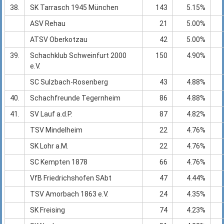
38.
SK Tarrasch 1945 München
143
5.15%
ASV Rehau
21
5.00%
ATSV Oberkotzau
42
5.00%
39.
Schachklub Schweinfurt 2000
150
4.90%
e.V.
SC Sulzbach-Rosenberg
43
4.88%
40.
Schachfreunde Tegernheim
86
4.88%
41.
SV Lauf a.d.P.
87
4.82%
TSV Mindelheim
22
4.76%
SK Lohr a.M.
22
4.76%
SC Kempten 1878
66
4.76%
VfB Friedrichshofen SAbt
47
4.44%
TSV Amorbach 1863 e.V.
24
4.35%
SK Freising
74
4.23%