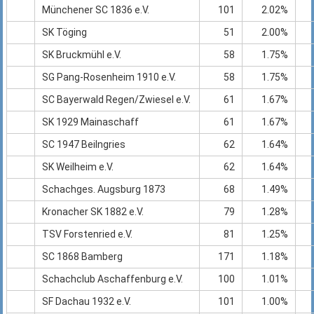
Münchener SC 1836 e.V.
101
2.02%
SK Töging
51
2.00%
SK Bruckmühl e.V.
58
1.75%
SG Pang-Rosenheim 1910 e.V.
58
1.75%
SC Bayerwald Regen/Zwiesel e.V.
61
1.67%
SK 1929 Mainaschaff
61
1.67%
SC 1947 Beilngries
62
1.64%
SK Weilheim e.V.
62
1.64%
Schachges. Augsburg 1873
68
1.49%
Kronacher SK 1882 e.V.
79
1.28%
TSV Forstenried e.V.
81
1.25%
SC 1868 Bamberg
171
1.18%
Schachclub Aschaffenburg e.V.
100
1.01%
SF Dachau 1932 e.V.
101
1.00%