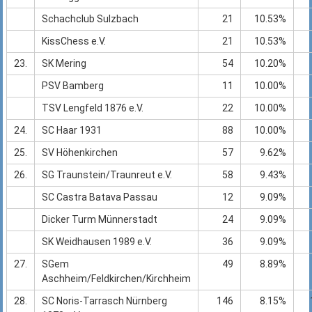
Schachclub Sulzbach
21
10.53%
KissChess e.V.
21
10.53%
23.
SK Mering
54
10.20%
PSV Bamberg
11
10.00%
TSV Lengfeld 1876 e.V.
22
10.00%
24.
SC Haar 1931
88
10.00%
25.
SV Höhenkirchen
57
9.62%
26.
SG Traunstein/Traunreut e.V.
58
9.43%
SC Castra Batava Passau
12
9.09%
Dicker Turm Münnerstadt
24
9.09%
SK Weidhausen 1989 e.V.
36
9.09%
27.
SGem
49
8.89%
Aschheim/Feldkirchen/Kirchheim
28.
SC Noris-Tarrasch Nürnberg
146
8.15%