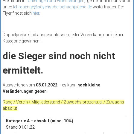
Hier findet ihr
Unterlagen und Hilfestellungen
, gern könnt ihr uns auch
unter
lehrgaenge@bayerische-schachjugend.de
weiterfragen. Der
Flyer findet sich
hier
.
Doppelpreise sind ausgeschlossen, jeder Verein kann nur in einer
Kategorie gewinnen –
die Sieger sind noch nicht
ermittelt.
Auswertung vom
08.01.2022
– es kann
noch kleine
Veränderungen geben
.
Rang / Verein / Mitgliederstand / Zuwachs prozentual / Zuwachs
absolut
Kategorie A – absolut (mind. 10%)
Stand 01.01.22