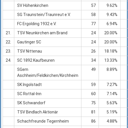
SV Höhenkirchen
57
9.62%
SG Traunstein/Traunreut e.V.
58
9.43%
FC Ergolding 1932 e.V.
77
6.94%
21.
TSV Neunkirchen am Brand
24
20.00%
22.
Gautinger SC
24
20.00%
23.
TSV Nittenau
26
18.18%
24.
SC 1892 Kaufbeuren
34
13.33%
SGem
49
8.89%
Aschheim/Feldkirchen/Kirchheim
SK Ingolstadt
59
7.27%
SC Rottal-Inn
60
7.14%
SK Schwandorf
75
5.63%
TSV Bindlach Aktionär
81
5.19%
Schachfreunde Tegernheim
86
4.88%