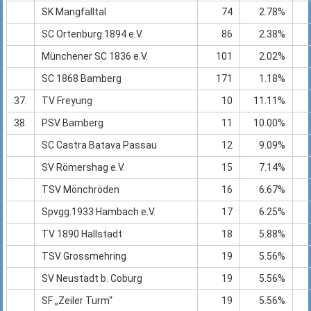
SK Mangfalltal
74
2.78%
SC Ortenburg 1894 e.V.
86
2.38%
Münchener SC 1836 e.V.
101
2.02%
SC 1868 Bamberg
171
1.18%
37.
TV Freyung
10
11.11%
38.
PSV Bamberg
11
10.00%
SC Castra Batava Passau
12
9.09%
SV Römershag e.V.
15
7.14%
TSV Mönchröden
16
6.67%
Spvgg.1933 Hambach e.V.
17
6.25%
TV 1890 Hallstadt
18
5.88%
TSV Grossmehring
19
5.56%
SV Neustadt b. Coburg
19
5.56%
SF „Zeiler Turm“
19
5.56%