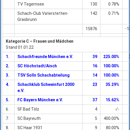
TV Tegernsee
130
0.78%
Schach-Club Vaterstetten-
142
0.71%
Grasbrunn
15876
-1
Kategorie C – Frauen und Mädchen
Stand 01.01.22
1.
Schachfreunde München e.V.
39
225.00%
2.
SC Höchstadt/Aisch
16
100.00%
3.
TSV Solln Schachabteilung
14
100.00%
4.
Schachklub Schweinfurt 2000
23
35.29%
e.V.
5.
FC Bayern München e.V.
37
15.62%
6.
SF Bad Tölz
4
-/-
7.
SC Bayreuth
5
400.00%
8.
SC Haar 1931
9
80.00%