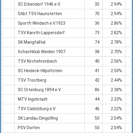
SC Erbendorf 1946 e.V.
35
2.94%
SAbt TSV Haunstetten
70
2.94%
Sportfr.Windach e.V.1923
36
2.86%
TSV Kareth-Lappersdorf
73
2.82%
SK Mangfalltal
74
2.78%
Schachklub Weiden 1907
38
2.70%
TSV Kirchehrenbach
40
2.56%
SC Heideck-Hilpoltstein
41
2.50%
TSV Trostberg
42
2.44%
SC Ortenburg 1894 e.V.
86
2.38%
MTV Ingolstadt
44
2.33%
TSV Cadolzburg e.V.
46
2.22%
SK Landau-Dingolfing
50
2.04%
PSV Dorfen
50
2.04%