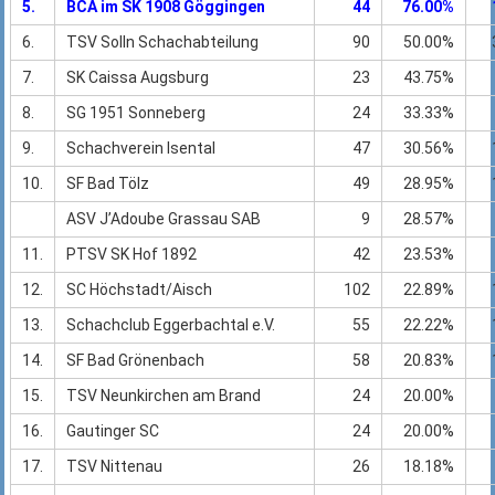
5.
BCA im SK 1908 Göggingen
44
76.00%
6.
TSV Solln Schachabteilung
90
50.00%
7.
SK Caissa Augsburg
23
43.75%
8.
SG 1951 Sonneberg
24
33.33%
9.
Schachverein Isental
47
30.56%
10.
SF Bad Tölz
49
28.95%
ASV J’Adoube Grassau SAB
9
28.57%
11.
PTSV SK Hof 1892
42
23.53%
12.
SC Höchstadt/Aisch
102
22.89%
13.
Schachclub Eggerbachtal e.V.
55
22.22%
14.
SF Bad Grönenbach
58
20.83%
15.
TSV Neunkirchen am Brand
24
20.00%
16.
Gautinger SC
24
20.00%
17.
TSV Nittenau
26
18.18%