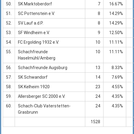
50.
SK Marktoberdorf
7
16.67%
51.
SC Pottenstein e.V.
8
14.29%
52.
SV Lauf a.d.P.
8
14.29%
53.
SF Windheim e.V.
9
12.50%
54.
FC Ergolding 1932 e.V.
10
11.11%
55.
Schachfreunde
10
11.11%
Haselmühl/Amberg
56.
Schachfreunde Augsburg
13
8.33%
57.
SK Schwandorf
14
7.69%
58.
SK Kelheim 1920
23
4.55%
59.
Allersberger SC 2000 e.V.
24
4.35%
60.
Schach-Club Vaterstetten-
24
4.35%
Grasbrunn
1528