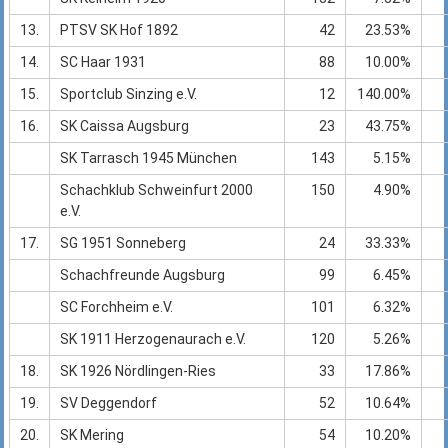
13.
PTSV SK Hof 1892
42
23.53%
14.
SC Haar 1931
88
10.00%
15.
Sportclub Sinzing e.V.
12
140.00%
16.
SK Caissa Augsburg
23
43.75%
SK Tarrasch 1945 München
143
5.15%
Schachklub Schweinfurt 2000
150
4.90%
e.V.
17.
SG 1951 Sonneberg
24
33.33%
Schachfreunde Augsburg
99
6.45%
SC Forchheim e.V.
101
6.32%
SK 1911 Herzogenaurach e.V.
120
5.26%
18.
SK 1926 Nördlingen-Ries
33
17.86%
19.
SV Deggendorf
52
10.64%
20.
SK Mering
54
10.20%