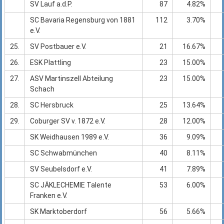
SV Lauf a.d.P.
87
4.82%
SC Bavaria Regensburg von 1881
112
3.70%
e.V.
25.
SV Postbauer e.V.
21
16.67%
26.
ESK Plattling
23
15.00%
27.
ASV Martinszell Abteilung
23
15.00%
Schach
28.
SC Hersbruck
25
13.64%
29.
Coburger SV v. 1872 e.V.
28
12.00%
SK Weidhausen 1989 e.V.
36
9.09%
SC Schwabmünchen
40
8.11%
SV Seubelsdorf e.V.
41
7.89%
SC JÄKLECHEMIE Talente
53
6.00%
Franken e.V.
SK Marktoberdorf
56
5.66%