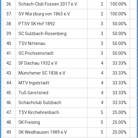
36.
Schach-Club Füssen 2017 e.V.
2
100.00%
37.
SV Würzburg von 1865 e.V.
2
100.00%
38.
PTSV SK Hof 1892
3
50.00%
39.
SC Sulzbach-Rosenberg
3
50.00%
40.
TSV Nittenau
3
50.00%
41.
SC Prichsenstadt
3
50.00%
42.
SF Dachau 1932 e.V.
4
33.33%
43.
Münchener SC 1836 e.V.
4
33.33%
44.
MTV Ingolstadt
4
33.33%
45.
TuS Geretsried
4
33.33%
46.
Schachclub Sulzbach
4
33.33%
47.
TSV Kirchehrenbach
5
25.00%
48.
SK Freising
5
25.00%
49.
SK Weidhausen 1989 e.V.
5
25.00%