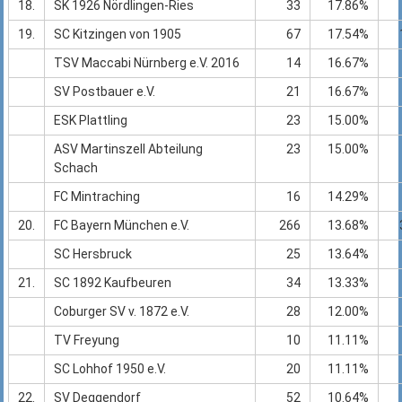
18.
SK 1926 Nördlingen-Ries
33
17.86%
19.
SC Kitzingen von 1905
67
17.54%
TSV Maccabi Nürnberg e.V. 2016
14
16.67%
SV Postbauer e.V.
21
16.67%
ESK Plattling
23
15.00%
ASV Martinszell Abteilung
23
15.00%
Schach
FC Mintraching
16
14.29%
20.
FC Bayern München e.V.
266
13.68%
SC Hersbruck
25
13.64%
21.
SC 1892 Kaufbeuren
34
13.33%
Coburger SV v. 1872 e.V.
28
12.00%
TV Freyung
10
11.11%
SC Lohhof 1950 e.V.
20
11.11%
22.
SV Deggendorf
52
10.64%