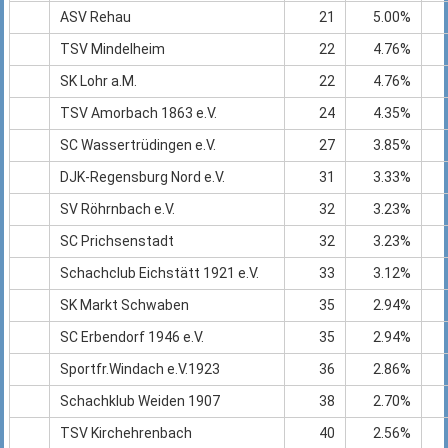
ASV Rehau
21
5.00%
TSV Mindelheim
22
4.76%
SK Lohr a.M.
22
4.76%
TSV Amorbach 1863 e.V.
24
4.35%
SC Wassertrüdingen e.V.
27
3.85%
DJK-Regensburg Nord e.V.
31
3.33%
SV Röhrnbach e.V.
32
3.23%
SC Prichsenstadt
32
3.23%
Schachclub Eichstätt 1921 e.V.
33
3.12%
SK Markt Schwaben
35
2.94%
SC Erbendorf 1946 e.V.
35
2.94%
Sportfr.Windach e.V.1923
36
2.86%
Schachklub Weiden 1907
38
2.70%
TSV Kirchehrenbach
40
2.56%