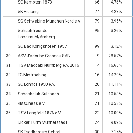
SC Kempten 1878
66
4.76%
SK Freising
74
4.23%
SG Schwabing München Nord e.V.
79
3.95%
Schachfreunde
95
3.26%
Haselmühl/Amberg
SC Bad Königshofen 1957
99
3.12%
30.
ASV J’Adoube Grassau SAB
9
28.57%
31.
TSV Maccabi Nürnberg e.V. 2016
14
16.67%
32.
FC Mintraching
16
14.29%
33.
SC Lohhof 1950 e.V.
20
11.11%
34.
Schachclub Sulzbach
21
10.53%
35.
KissChess e.V.
21
10.53%
36.
TSV Lengfeld 1876 e.V.
22
10.00%
Dicker Turm Münnerstadt
24
9.09%
SK Friedberg im Gehörl.
30
7.14%