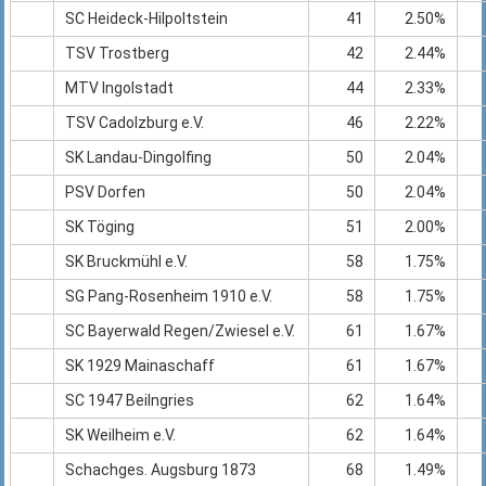
SC Heideck-Hilpoltstein
41
2.50%
TSV Trostberg
42
2.44%
MTV Ingolstadt
44
2.33%
TSV Cadolzburg e.V.
46
2.22%
SK Landau-Dingolfing
50
2.04%
PSV Dorfen
50
2.04%
SK Töging
51
2.00%
SK Bruckmühl e.V.
58
1.75%
SG Pang-Rosenheim 1910 e.V.
58
1.75%
SC Bayerwald Regen/Zwiesel e.V.
61
1.67%
SK 1929 Mainaschaff
61
1.67%
SC 1947 Beilngries
62
1.64%
SK Weilheim e.V.
62
1.64%
Schachges. Augsburg 1873
68
1.49%