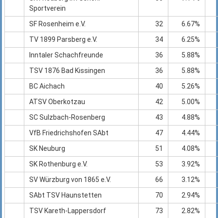
Sportverein
SF Rosenheim e.V.
32
6.67%
TV 1899 Parsberg e.V.
34
6.25%
Inntaler Schachfreunde
36
5.88%
TSV 1876 Bad Kissingen
36
5.88%
BC Aichach
40
5.26%
ATSV Oberkotzau
42
5.00%
SC Sulzbach-Rosenberg
43
4.88%
VfB Friedrichshofen SAbt
47
4.44%
SK Neuburg
51
4.08%
SK Rothenburg e.V.
53
3.92%
SV Würzburg von 1865 e.V.
66
3.12%
SAbt TSV Haunstetten
70
2.94%
TSV Kareth-Lappersdorf
73
2.82%