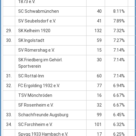
1873 e.V.
SC Schwabmünchen
40
8.11%
SV Seubelsdorf e.V.
41
7.89%
29.
SK Kelheim 1920
132
7.32%
30.
SK Ingolstadt
59
7.27%
SV Römershag e.V.
15
7.14%
SK Friedberg im Gehörl.
30
7.14%
Sportverein
31.
SC Rottal-Inn
60
7.14%
32.
FC Ergolding 1932 e.V.
77
6.94%
TSV Mönchröden
16
6.67%
SF Rosenheim e.V.
32
6.67%
33.
Schachfreunde Augsburg
99
6.45%
34.
SC Forchheim e.V.
101
6.32%
Spvgg.1933 Hambach e.V.
17
6.25%