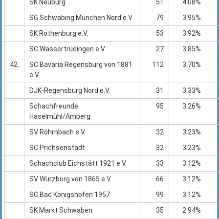
SK Neuburg
51
4.08%
SG Schwabing München Nord e.V.
79
3.95%
SK Rothenburg e.V.
53
3.92%
SC Wassertrüdingen e.V.
27
3.85%
42.
SC Bavaria Regensburg von 1881
112
3.70%
e.V.
DJK-Regensburg Nord e.V.
31
3.33%
Schachfreunde
95
3.26%
Haselmühl/Amberg
SV Röhrnbach e.V.
32
3.23%
SC Prichsenstadt
32
3.23%
Schachclub Eichstätt 1921 e.V.
33
3.12%
SV Würzburg von 1865 e.V.
66
3.12%
SC Bad Königshofen 1957
99
3.12%
SK Markt Schwaben
35
2.94%