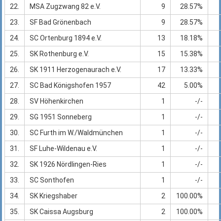
22.
MSA Zugzwang 82 e.V.
9
28.57%
23.
SF Bad Grönenbach
9
28.57%
24.
SC Ortenburg 1894 e.V.
13
18.18%
25.
SK Rothenburg e.V.
15
15.38%
26.
SK 1911 Herzogenaurach e.V.
17
13.33%
27.
SC Bad Königshofen 1957
42
5.00%
28.
SV Höhenkirchen
1
-/-
29.
SG 1951 Sonneberg
1
-/-
30.
SC Furth im W./Waldmünchen
1
-/-
31.
SF Luhe-Wildenau e.V.
1
-/-
32.
SK 1926 Nördlingen-Ries
1
-/-
33.
SC Sonthofen
1
-/-
34.
SK Kriegshaber
2
100.00%
35.
SK Caissa Augsburg
2
100.00%