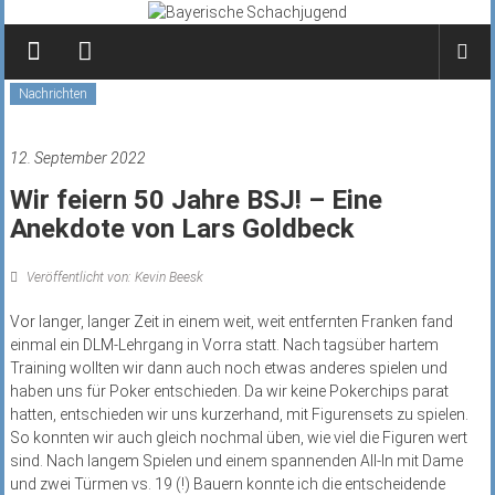
Zum
Inhalt
springen
Nachrichten
12. September 2022
Wir feiern 50 Jahre BSJ! – Eine
Anekdote von Lars Goldbeck
Veröffentlicht von: Kevin Beesk
Vor langer, langer Zeit in einem weit, weit entfernten Franken fand
einmal ein DLM-Lehrgang in Vorra statt. Nach tagsüber hartem
Training wollten wir dann auch noch etwas anderes spielen und
haben uns für Poker entschieden. Da wir keine Pokerchips parat
hatten, entschieden wir uns kurzerhand, mit Figurensets zu spielen.
So konnten wir auch gleich nochmal üben, wie viel die Figuren wert
sind. Nach langem Spielen und einem spannenden All-In mit Dame
und zwei Türmen vs. 19 (!) Bauern konnte ich die entscheidende