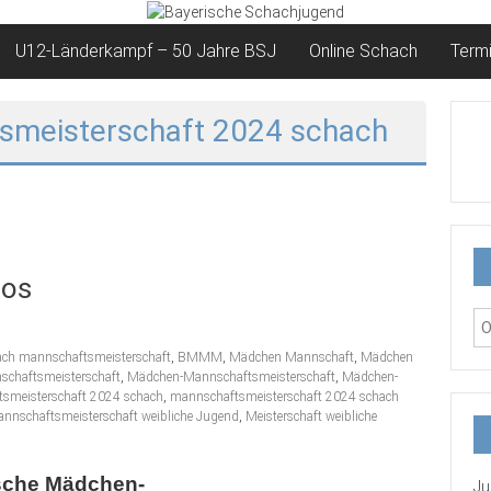
U12-Länderkampf – 50 Jahre BSJ
Online Schach
Term
smeisterschaft 2024 schach
tos
ach mannschaftsmeisterschaft
,
BMMM
,
Mädchen Mannschaft
,
Mädchen
chaftsmeisterschaft
,
Mädchen-Mannschaftsmeisterschaft
,
Mädchen-
smeisterschaft 2024 schach
,
mannschaftsmeisterschaft 2024 schach
nnschaftsmeisterschaft weibliche Jugend
,
Meisterschaft weibliche
sche Mädchen-
Ju