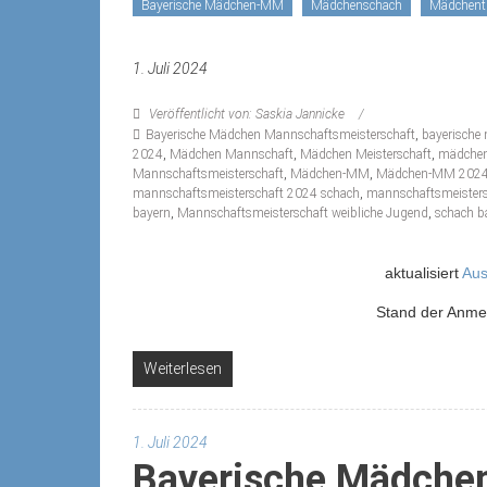
Bayerische Mädchen-MM
Mädchenschach
Mädchentu
1. Juli 2024
Veröffentlicht von: Saskia Jannicke
Bayerische Mädchen Mannschaftsmeisterschaft
,
bayerisch
2024
,
Mädchen Mannschaft
,
Mädchen Meisterschaft
,
mädchen
Mannschaftsmeisterschaft
,
Mädchen-MM
,
Mädchen-MM 202
mannschaftsmeisterschaft 2024 schach
,
mannschaftsmeisters
bayern
,
Mannschaftsmeisterschaft weibliche Jugend
,
schach b
aktualisiert
Au
Stand der Anm
Weiterlesen
1. Juli 2024
Bayerische Mädche