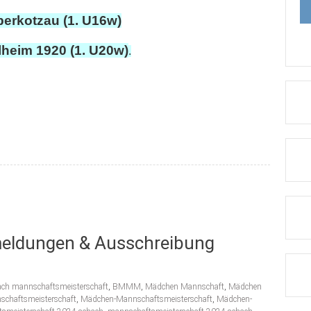
erkotzau (1. U16w)
heim 1920 (1. U20w)
.
eldungen & Ausschreibung
ach mannschaftsmeisterschaft
,
BMMM
,
Mädchen Mannschaft
,
Mädchen
chaftsmeisterschaft
,
Mädchen-Mannschaftsmeisterschaft
,
Mädchen-