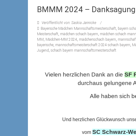
BMMM 2024 – Danksagung 
Veröffentlicht von: Saskia Jannicke
Bayerische Mädchen Mannschaftsmeisterschaft
,
bayern sch
Meisterschaft
,
mädchen schach bayern
,
mädchen schach manns
MM
,
Mädchen-MM 2024
,
mädchenschach bayern
,
mannschaft
bayerische
,
mannschaftsmeisterschaft 2024 schach bayern
,
Ma
Jugend
,
schach bayern mannschaftsmeisterschaft
Vielen herzlichen Dank an die
SF 
durchaus gelungene A
Alle haben sich b
Und herzlichen Glückwunsch uns
SC Schwarz-Wei
vom