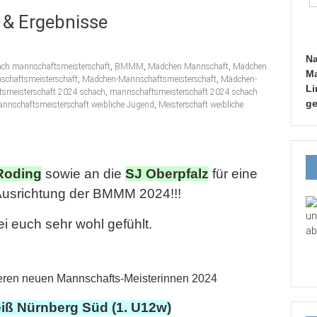
& Ergebnisse
Na
ach mannschaftsmeisterschaft
,
BMMM
,
Mädchen Mannschaft
,
Mädchen
Ma
chaftsmeisterschaft
,
Mädchen-Mannschaftsmeisterschaft
,
Mädchen-
Li
smeisterschaft 2024 schach
,
mannschaftsmeisterschaft 2024 schach
ge
nnschaftsmeisterschaft weibliche Jugend
,
Meisterschaft weibliche
Roding
sowie an die
SJ Oberpfalz
für eine
usrichtung der BMMM 2024!!!
un
ei euch sehr wohl gefühlt.
ab
eren neuen Mannschafts-Meisterinnen 2024
ß Nürnberg Süd (1. U12w)