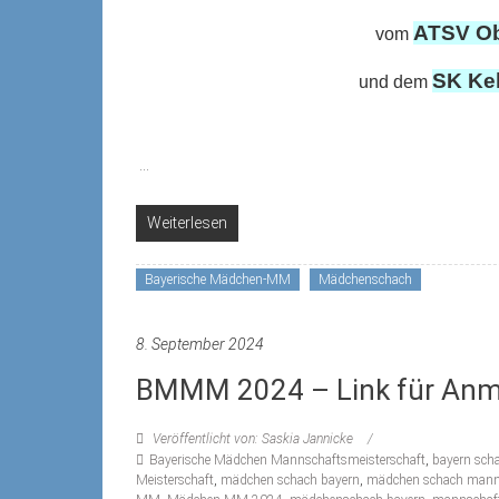
ATSV Ob
vom
SK Kel
und dem
...
Weiterlesen
Bayerische Mädchen-MM
Mädchenschach
8. September 2024
BMMM 2024 – Link für Anm
Veröffentlicht von: Saskia Jannicke
Bayerische Mädchen Mannschaftsmeisterschaft
,
bayern sch
Meisterschaft
,
mädchen schach bayern
,
mädchen schach manns