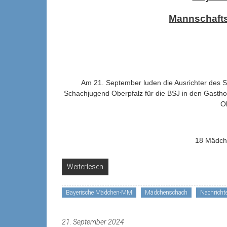
Mannschafts
Am 21. September luden die Ausrichter des 
Schachjugend Oberpfalz für die BSJ in den Gasthof
Ob
18 Mädch
Weiterlesen
Bayerische Mädchen-MM
Mädchenschach
Nachricht
21. September 2024