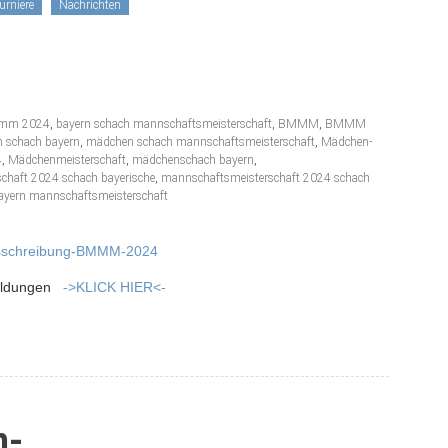
rniere
Nachrichten
e mm 2024
,
bayern schach mannschaftsmeisterschaft
,
BMMM
,
BMMM
 schach bayern
,
mädchen schach mannschaftsmeisterschaft
,
Mädchen-
4
,
Mädchenmeisterschaft
,
mädchenschach bayern
,
chaft 2024 schach bayerische
,
mannschaftsmeisterschaft 2024 schach
ayern mannschaftsmeisterschaft
sschreibung-BMMM-2024
eldungen
->KLICK
HIER<-
n-