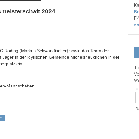
Ka
meisterschaft 2024
Be
E-
sc
SC Roding (Markus Schwarzfischer) sowie das Team der
 Jäger in der idyllischen Gemeinde Michelsneukirchen in der
erpfalz ein.
To
Ve
We
en-Mannschaften
...
E
N
en