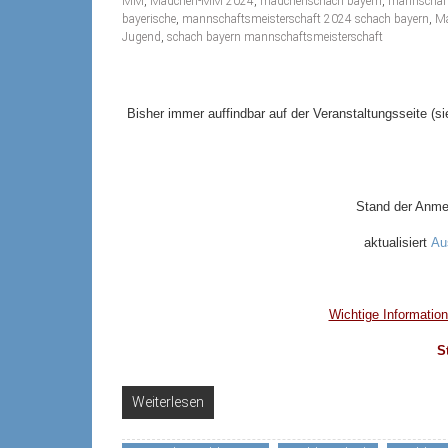
MM
,
Mädchen-MM 2024
,
mädchenschach bayern
,
mannschaft
bayerische
,
mannschaftsmeisterschaft 2024 schach bayern
,
Ma
Jugend
,
schach bayern mannschaftsmeisterschaft
Bisher immer auffindbar auf der Veranstaltungsseite (sie
Stand der An
aktualisiert
Au
Wichtige Informatio
S
Weiterlesen