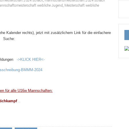
smeisterschaft 2024 schach
,
mannschaftsmeisterschaft 2024 schach
nnschaftsmeisterschaft weibliche Jugend
,
Meisterschaft weibliche
he Kalender rechts), jetzt mit zusätzlichem Link für die einfachere
Suche:
meldungen
->KLICK
HIER<-
sschreibung-BMMM-2024
nen für alle U16w Mannschaften:
...
tichkampf