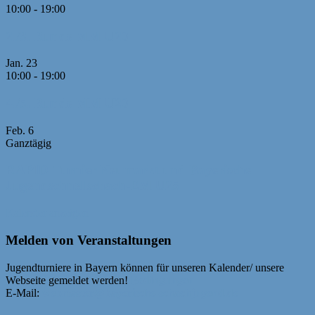
10:00
-
19:00
2./3. Runde MM U20
Jan.
23
10:00
-
19:00
4./5. Runde MM U20
Feb.
6
Ganztägig
RAPID-Turnier Neumarkt und Bayerische
Jugendschnellschach-EM U25
Kalender anzeigen
Melden von Veranstaltungen
Jugendturniere in Bayern können für unseren Kalender/ unsere
Webseite gemeldet werden!
Bedingungen
E-Mail:
webmaster@bayerische-schachjugend.de