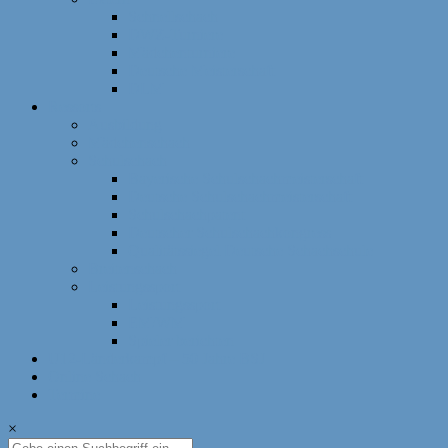
Schnellschach
DWZ-Turniere
Mädchenturniere
Deutsche Meisterschaft
DLM
Ressorts
Ausbildung
Mädchenschach
Schulschach
Bayerische Schulschachmeisterschaft
Deutsche Schulschachmeisterschaft
Schulschachpatent
Deutscher Schulschachkongress
Qualitätssiegel Deutsche Schachschule
Breitenschach
Leistungssport
Leistungssport
EM/WM
Spieler berichten
U12-Länderkampf – 50 Jahre BSJ
Online Schach
Termine
×