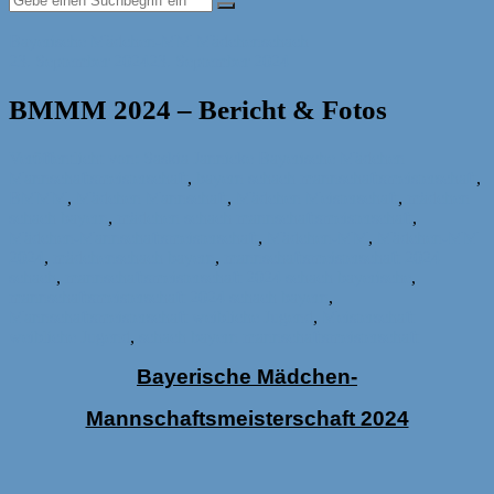
Bayerische Mädchen-MM
Mädchenschach
23. September 2024
23. September 2024
BMMM 2024 – Bericht & Fotos
Veröffentlicht von: Saskia Jannicke
Bayerische Mädchen
Mannschaftsmeisterschaft
,
bayern schach mannschaftsmeisterschaft
,
BMMM
,
Mädchen Mannschaft
,
Mädchen Meisterschaft
,
mädchen
schach bayern
,
mädchen schach mannschaftsmeisterschaft
,
Mädchen-Mannschaftsmeisterschaft
,
Mädchen-MM
,
Mädchen-MM
2024
,
mädchenschach bayern
,
mannschaftsmeisterschaft 2024
schach
,
mannschaftsmeisterschaft 2024 schach bayerische
,
mannschaftsmeisterschaft 2024 schach bayern
,
Mannschaftsmeisterschaft weibliche Jugend
,
Meisterschaft
weibliche Jugend
,
schach bayern mannschaftsmeisterschaft
Bayerische Mädchen-
Mannschaftsmeisterschaft 2024