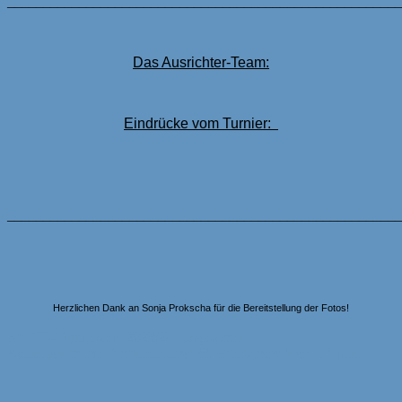
_______________________________________________________
Das Ausrichter-Team:
Eindrücke vom Turnier:
_______________________________________________________
Herzlichen Dank an Sonja Prokscha für die Bereitstellung der Fotos!
Beitragsnavigation
RAPID-Turnierserie 2023/24 ausgewertet
Achtung nur mit Voranmeldung: 33. Bamberger Jugend Open