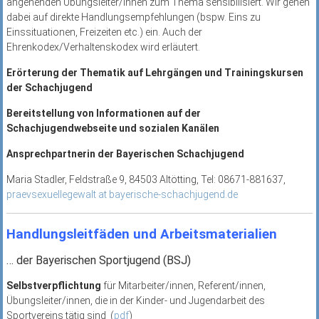
angehenden Übungsleiter/innen zum Thema sensibilisiert. Wir gehen
dabei auf direkte Handlungsempfehlungen (bspw. Eins zu
Einssituationen, Freizeiten etc.) ein. Auch der
Ehrenkodex/Verhaltenskodex wird erläutert.
Erörterung der Thematik auf Lehrgängen und Trainingskursen
der Schachjugend
Bereitstellung von Informationen auf der
Schachjugendwebseite und sozialen Kanälen
Ansprechpartnerin der Bayerischen Schachjugend
Maria Stadler, Feldstraße 9, 84503 Altötting, Tel: 08671-881637,
praevsexuellegewalt at bayerische-schachjugend.de
Handlungsleitfäden und Arbeitsmaterialien
… der Bayerischen Sportjugend (BSJ)
Selbstverpflichtung
für Mitarbeiter/innen, Referent/innen,
Übungsleiter/innen, die in der Kinder- und Jugendarbeit des
Sportvereins tätig sind (
pdf
)