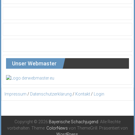
Unser Webmaster
Impressum
/
Datenschutzerklärung
/
Kontakt
/
Login
Copyright © 2026
Bayerische Schachjugend
. Alle Rechte
vorbehalten. Theme:
ColorNews
von ThemeGrill. Präsentiert von
WordPress
.