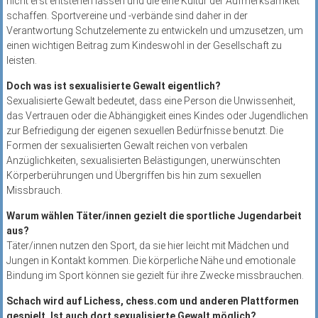
nicht erst entstehen lassen und die eine Kultur der Aufmerksamkeit
schaffen. Sportvereine und -verbände sind daher in der
Verantwortung Schutzelemente zu entwickeln und umzusetzen, um
einen wichtigen Beitrag zum Kindeswohl in der Gesellschaft zu
leisten.
Doch was ist sexualisierte Gewalt eigentlich?
Sexualisierte Gewalt bedeutet, dass eine Person die Unwissenheit,
das Vertrauen oder die Abhängigkeit eines Kindes oder Jugendlichen
zur Befriedigung der eigenen sexuellen Bedürfnisse benutzt. Die
Formen der sexualisierten Gewalt reichen von verbalen
Anzüglichkeiten, sexualisierten Belästigungen, unerwünschten
Körperberührungen und Übergriffen bis hin zum sexuellen
Missbrauch.
Warum wählen Täter/innen gezielt die sportliche Jugendarbeit
aus?
Täter/innen nutzen den Sport, da sie hier leicht mit Mädchen und
Jungen in Kontakt kommen. Die körperliche Nähe und emotionale
Bindung im Sport können sie gezielt für ihre Zwecke missbrauchen.
Schach wird auf Lichess, chess.com und anderen Plattformen
gespielt. Ist auch dort sexualisierte Gewalt möglich?