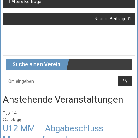
Beitragsnavigation
Ältere Beiträge
Neuere Beiträge
Suche einen Verein
Anstehende Veranstaltungen
Feb.
14
Ganztägig
U12 MM – Abgabeschluss