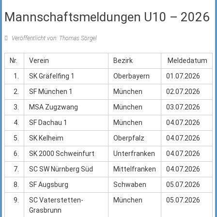
Mannschaftsmeldungen U10 – 2026
Veröffentlicht von: Thomas Sörgel
Nr.
Verein
Bezirk
Meldedatum
1.
SK Gräfelfing 1
Oberbayern
01.07.2026
2.
SF München 1
München
02.07.2026
3.
MSA Zugzwang
München
03.07.2026
4.
SF Dachau 1
München
04.07.2026
5.
SK Kelheim
Oberpfalz
04.07.2026
6.
SK 2000 Schweinfurt
Unterfranken
04.07.2026
7.
SC SW Nürnberg Süd
Mittelfranken
04.07.2026
8.
SF Augsburg
Schwaben
05.07.2026
9.
SC Vaterstetten-
München
05.07.2026
Grasbrunn