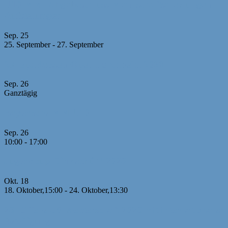
U10 MM -Abgabeschluss Mannschaftsmeldungen +
Aufstellungen
Sep.
25
25. September
-
27. September
23. Sparkassen-Open Forchheim 2026
Sep.
26
Ganztägig
Bayerische MM U10
Sep.
26
10:00
-
17:00
Jugendcup Dinkelsbühl 2026
Okt.
18
18. Oktober,15:00
-
24. Oktober,13:30
26. Offene U8 Meisterschaft 2026 mit internationaler
Beteiligung