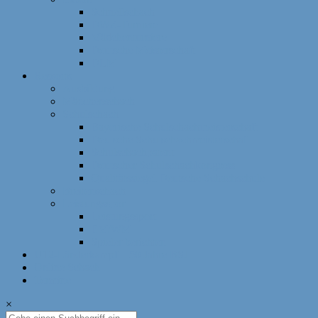
Schnellschach
DWZ-Turniere
Mädchenturniere
Deutsche Meisterschaft
DLM
Ressorts
Ausbildung
Mädchenschach
Schulschach
Bayerische Schulschachmeisterschaft
Deutsche Schulschachmeisterschaft
Schulschachpatent
Deutscher Schulschachkongress
Qualitätssiegel Deutsche Schachschule
Breitenschach
Leistungssport
Leistungssport
EM/WM
Spieler berichten
U12-Länderkampf – 50 Jahre BSJ
Online Schach
Termine
×