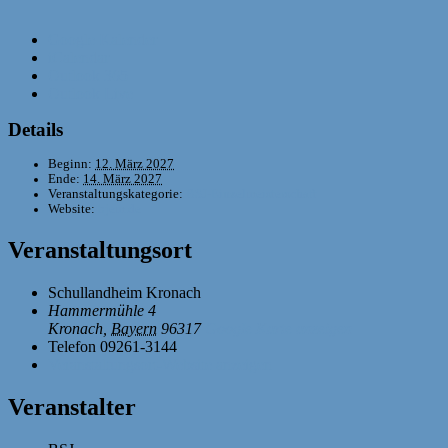
Google Kalender
iCalendar
Outlook 365
Outlook Live
Details
Beginn:
12. März 2027
Ende:
14. März 2027
Veranstaltungskategorie:
BSJ-Einzelmeisterschaft
Website:
bjem.de
Veranstaltungsort
Schullandheim Kronach
Hammermühle 4
Kronach
,
Bayern
96317
Google Karte anzeigen
Telefon
09261-3144
Veranstaltungsort-Website anzeigen
Veranstalter