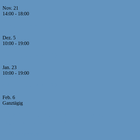
Nov.
21
14:00
-
18:00
1. Runde MM U20
Dez.
5
10:00
-
19:00
2./3. Runde MM U20
Jan.
23
10:00
-
19:00
4./5. Runde MM U20
Feb.
6
Ganztägig
RAPID-Turnier Neumarkt und Bayerische
Jugendschnellschach-EM U25
Kalender anzeigen