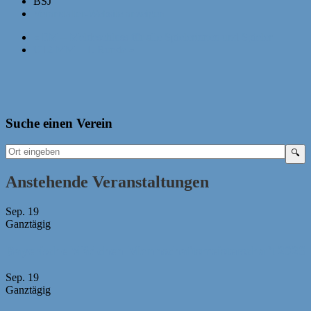
BSJ
Veranstalter-Website anzeigen
«
EM – Meldeschluss für alle Spielerinnen und Spieler
U12 MM – 1. Runde
»
Suche einen Verein
Anstehende Veranstaltungen
Sep.
19
Ganztägig
Bayerische Mädchen-Mannschaftsmeisterschaft 2026
Sep.
19
Ganztägig