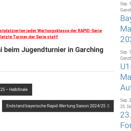
Sep.
Ganzt
Ba
Ma
Erstplatzierten jeder Wertungsklasse der RAPID-Serie
letzte Turnier der Serie statt!
20
i beim Jugendturnier in Garching
Sep.
Ganzt
U1
Ma
Au
5 – Halbfinale
Sep.
Endstand bayerische Rapid-Wertung Saison 2024/25
25. S
23
Fo