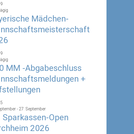
19
ägig
yerische Mädchen-
nnschaftsmeisterschaft
26
19
ägig
0 MM -Abgabeschluss
nnschaftsmeldungen +
fstellungen
25
eptember
-
27. September
. Sparkassen-Open
rchheim 2026