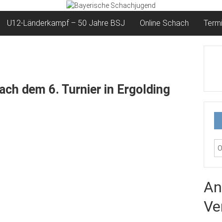
U12-Länderkampf – 50 Jahre BSJ
Online Schach
Term
ch dem 6. Turnier in Ergolding
An
Ve