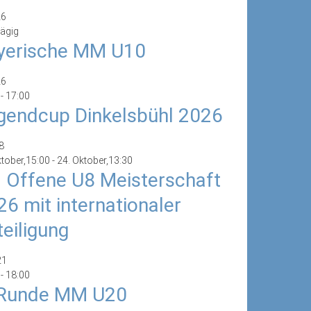
26
ägig
yerische MM U10
26
-
17:00
gendcup Dinkelsbühl 2026
8
ktober,15:00
-
24. Oktober,13:30
. Offene U8 Meisterschaft
26 mit internationaler
teiligung
21
-
18:00
 Runde MM U20