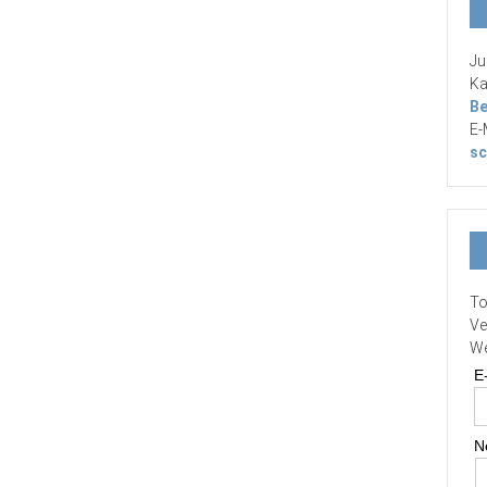
Ju
Ka
Be
E-
sc
To
Ve
We
E
N