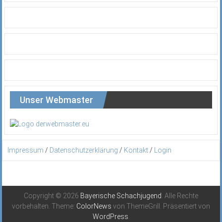
Unser Webmaster
Impressum
/
Datenschutzerklärung
/
Kontakt
/
Login
Copyright © 2026
Bayerische Schachjugend
. Alle Rechte
vorbehalten. Theme:
ColorNews
von ThemeGrill. Präsentiert von
WordPress
.