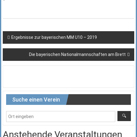
Beitragsnavigation
Ergebnisse zur bayerischen MM U10 – 2019
Die bayerischen Nationalmannschaften am Brett
Suche einen Verein
Anstehende Veranstaltungen