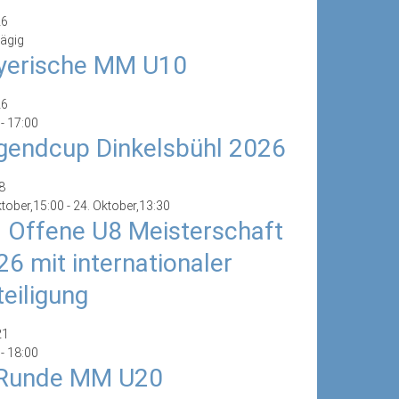
26
ägig
yerische MM U10
26
-
17:00
gendcup Dinkelsbühl 2026
8
ktober,15:00
-
24. Oktober,13:30
. Offene U8 Meisterschaft
26 mit internationaler
teiligung
21
-
18:00
 Runde MM U20