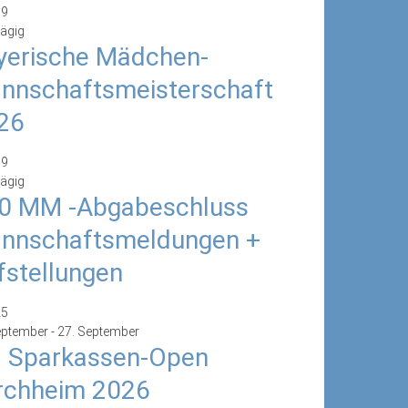
19
ägig
yerische Mädchen-
nnschaftsmeisterschaft
26
19
ägig
0 MM -Abgabeschluss
nnschaftsmeldungen +
fstellungen
25
eptember
-
27. September
. Sparkassen-Open
rchheim 2026