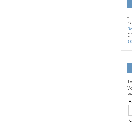
Ju
Ka
Be
E-
sc
To
Ve
We
E
N