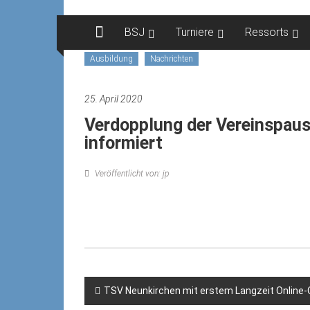
Zum
Inhalt
BSJ
Turniere
Ressorts
springen
Ausbildung
Nachrichten
25. April 2020
Verdopplung der Vereinspaus
informiert
Veröffentlicht von: jp
Beitragsnavigation
TSV Neunkirchen mit erstem Langzeit Online