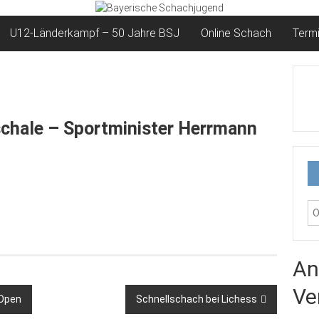
U12-Länderkampf – 50 Jahre BSJ
Online Schach
Term
chale – Sportminister Herrmann
An
Ve
-Open
Schnellschach bei Lichess