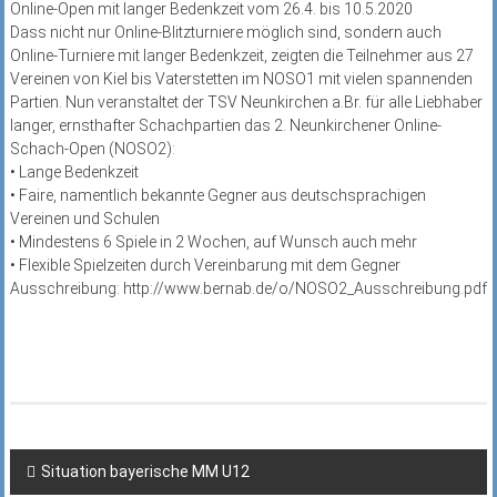
Online-Open mit langer Bedenkzeit vom 26.4. bis 10.5.2020
Dass nicht nur Online-Blitzturniere möglich sind, sondern auch
Online-Turniere mit langer Bedenkzeit, zeigten die Teilnehmer aus 27
Vereinen von Kiel bis Vaterstetten im NOSO1 mit vielen spannenden
Partien. Nun veranstaltet der TSV Neunkirchen a.Br. für alle Liebhaber
langer, ernsthafter Schachpartien das 2. Neunkirchener Online-
Schach-Open (NOSO2):
• Lange Bedenkzeit
• Faire, namentlich bekannte Gegner aus deutschsprachigen
Vereinen und Schulen
• Mindestens 6 Spiele in 2 Wochen, auf Wunsch auch mehr
• Flexible Spielzeiten durch Vereinbarung mit dem Gegner
Ausschreibung: http://www.bernab.de/o/NOSO2_Ausschreibung.pdf
Beitragsnavigation
Situation bayerische MM U12