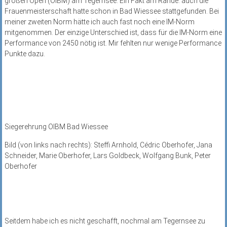
großen Open (OIBM) am Tegernsee. Ein Fakt am Rande: auch die
Frauenmeisterschaft hatte schon in Bad Wiessee stattgefunden. Bei
meiner zweiten Norm hätte ich auch fast noch eine IM-Norm
mitgenommen. Der einzige Unterschied ist, dass für die IM-Norm eine
Performance von 2450 nötig ist. Mir fehlten nur wenige Performance
Punkte dazu.
Siegerehrung OIBM Bad Wiessee
Bild (von links nach rechts): Steffi Arnhold, Cédric Oberhofer, Jana
Schneider, Marie Oberhofer, Lars Goldbeck, Wolfgang Bunk, Peter
Oberhofer
Seitdem habe ich es nicht geschafft, nochmal am Tegernsee zu