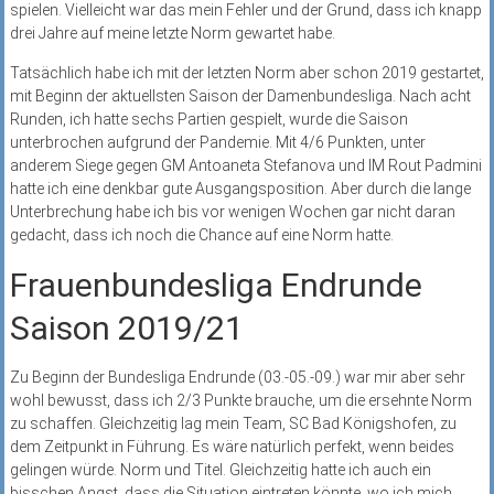
spielen. Vielleicht war das mein Fehler und der Grund, dass ich knapp
drei Jahre auf meine letzte Norm gewartet habe.
Tatsächlich habe ich mit der letzten Norm aber schon 2019 gestartet,
mit Beginn der aktuellsten Saison der Damenbundesliga. Nach acht
Runden, ich hatte sechs Partien gespielt, wurde die Saison
unterbrochen aufgrund der Pandemie. Mit 4/6 Punkten, unter
anderem Siege gegen GM Antoaneta Stefanova und IM Rout Padmini
hatte ich eine denkbar gute Ausgangsposition. Aber durch die lange
Unterbrechung habe ich bis vor wenigen Wochen gar nicht daran
gedacht, dass ich noch die Chance auf eine Norm hatte.
Frauenbundesliga Endrunde
Saison 2019/21
Zu Beginn der Bundesliga Endrunde (03.-05.-09.) war mir aber sehr
wohl bewusst, dass ich 2/3 Punkte brauche, um die ersehnte Norm
zu schaffen. Gleichzeitig lag mein Team, SC Bad Königshofen, zu
dem Zeitpunkt in Führung. Es wäre natürlich perfekt, wenn beides
gelingen würde. Norm und Titel. Gleichzeitig hatte ich auch ein
bisschen Angst, dass die Situation eintreten könnte, wo ich mich