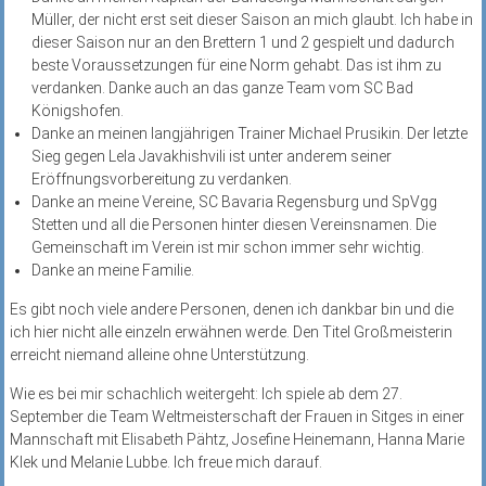
Müller, der nicht erst seit dieser Saison an mich glaubt. Ich habe in
dieser Saison nur an den Brettern 1 und 2 gespielt und dadurch
beste Voraussetzungen für eine Norm gehabt. Das ist ihm zu
verdanken. Danke auch an das ganze Team vom SC Bad
Königshofen.
Danke an meinen langjährigen Trainer Michael Prusikin. Der letzte
Sieg gegen Lela Javakhishvili ist unter anderem seiner
Eröffnungsvorbereitung zu verdanken.
Danke an meine Vereine, SC Bavaria Regensburg und SpVgg
Stetten und all die Personen hinter diesen Vereinsnamen. Die
Gemeinschaft im Verein ist mir schon immer sehr wichtig.
Danke an meine Familie.
Es gibt noch viele andere Personen, denen ich dankbar bin und die
ich hier nicht alle einzeln erwähnen werde. Den Titel Großmeisterin
erreicht niemand alleine ohne Unterstützung.
Wie es bei mir schachlich weitergeht: Ich spiele ab dem 27.
September die Team Weltmeisterschaft der Frauen in Sitges in einer
Mannschaft mit Elisabeth Pähtz, Josefine Heinemann, Hanna Marie
Klek und Melanie Lubbe. Ich freue mich darauf.