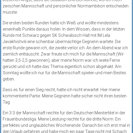
zwischen Mannschaft und persönlicher Normambition entscheiden
müsste.
Die ersten beiden Runden hatte ich Weiß und wollte mindestens
eineinhalb Punkte daraus holen. In dem Wissen, dass in der letzten
Runde mit Schwarz gegen SK Schwäbisch Hall mit IM Lela
Javakhishvili eine scheinbar übermächtige Gegnerin wartete. Die
erste Runde gewann ich, die zweite verlor ich. An dem Abend war ich
ziemlich enttäuscht. Zwar freute ich mich für die Mannschaft (Wir
hatten 3,5-2,5 gewonnen), aber meine Norm war ich weite Ferne
gerückt und ich hatte das Thema eigentlich schon abgehakt. Am
Sonntag wollte ich nur für die Mannschaft spielen und mein Bestes
geben.
Dass es für einen Sieg reicht, hatte ich nicht erwartet. Hier meine
kommentierte Partie. Meine Gegnerin hatte sicher nicht ihren besten
Tag.
Ein 3:3 der Mannschaft reichte für den Deutschen Meistertitel in der
Frauenbundesliga. Meine Leistung reichte für die dritte Norm. Ein
perfektes und unglaubliches Wochenende. Danach bin ich erst mal in
den Urlaub gefahren und habe mich ein paar Tage nicht mit Schach