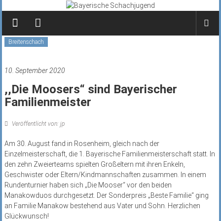
Zum
Inhalt
springen
Breitenschach
10. September 2020
,,Die Moosers“ sind Bayerischer
Familienmeister
Veröffentlicht von: jp
Am 30. August fand in Rosenheim, gleich nach der
Einzelmeisterschaft, die 1. Bayerische Familienmeisterschaft statt. In
den zehn Zweierteams spielten Großeltern mit ihren Enkeln,
Geschwister oder Eltern/Kindmannschaften zusammen. In einem
Rundenturnier haben sich „Die Mooser“ vor den beiden
Manakowduos durchgesetzt. Der Sonderpreis „Beste Familie“ ging
an Familie Manakow bestehend aus Vater und Sohn. Herzlichen
Glückwunsch!