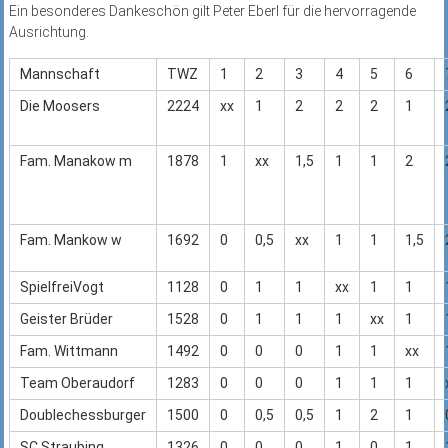
Ein besonderes Dankeschön gilt Peter Eberl für die hervorragende
Ausrichtung.
Mannschaft
TWZ
1
2
3
4
5
6
Die Moosers
2224
xx
1
2
2
2
1
Fam. Manakow m
1878
1
xx
1,5
1
1
2
Fam. Mankow w
1692
0
0,5
xx
1
1
1,5
SpielfreiVogt
1128
0
1
1
xx
1
1
Geister Brüder
1528
0
1
1
1
xx
1
Fam. Wittmann
1492
0
0
0
1
1
xx
Team Oberaudorf
1283
0
0
0
1
1
1
Doublechessburger
1500
0
0,5
0,5
1
2
1
SC Straubing
1326
0
0
0
1
0
1