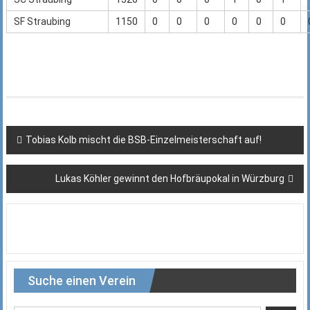
SF Straubing
1150
0
0
0
0
0
0
Beitragsnavigation
Tobias Kolb mischt die BSB-Einzelmeisterschaft auf!
Lukas Köhler gewinnt den Hofbräupokal in Würzburg
Suche einen Verein