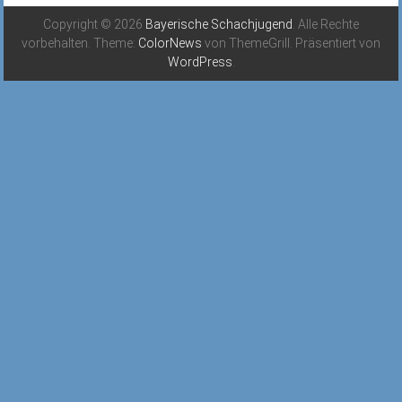
Copyright © 2026
Bayerische Schachjugend
. Alle Rechte
vorbehalten. Theme:
ColorNews
von ThemeGrill. Präsentiert von
WordPress
.