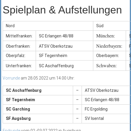
Spielplan & Aufstellungen
Nord
Süd
München:
Mittelfranken:
SC Erlangen 48/88
S
Niederbayern:
Oberfranken:
ATSV Oberkotzau
F
Oberpfalz:
SF Tegernheim
Oberbayern:
S
Schwaben:
Unterfranken:
SC Aschaffenburg
Vorrunde
am 28.05.2022 um 14.00 Uhr:
SC Aschaffenburg
–
ATSV Oberkotzau
SF Tegernheim
–
SC Erlangen 48/88
SC Garching
–
FC Ergolding
SF Augsburg
–
SV Isental
Endrunde
vom 02.-03.07.2022 in Augsburg