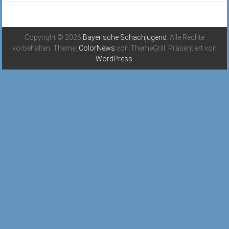
Copyright © 2026
Bayerische Schachjugend
. Alle Rechte
vorbehalten. Theme:
ColorNews
von ThemeGrill. Präsentiert von
WordPress
.