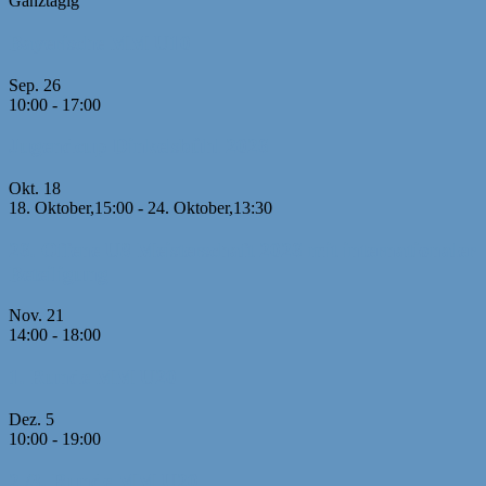
Ganztägig
Bayerische MM U10
Sep.
26
10:00
-
17:00
Jugendcup Dinkelsbühl 2026
Okt.
18
18. Oktober,15:00
-
24. Oktober,13:30
26. Offene U8 Meisterschaft 2026 mit internationaler
Beteiligung
Nov.
21
14:00
-
18:00
1. Runde MM U20
Dez.
5
10:00
-
19:00
2./3. Runde MM U20