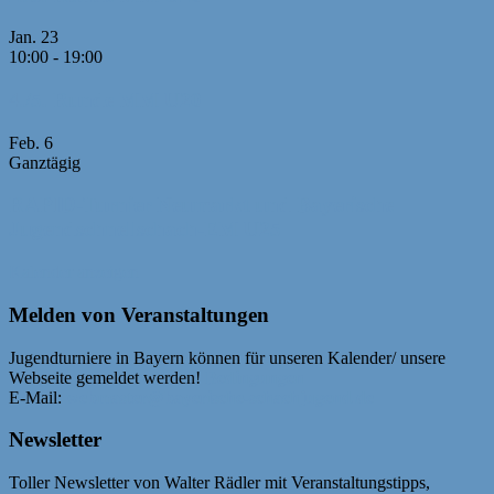
Jan.
23
10:00
-
19:00
4./5. Runde MM U20
Feb.
6
Ganztägig
RAPID-Turnier Neumarkt und Bayerische
Jugendschnellschach-EM U25
Kalender anzeigen
Melden von Veranstaltungen
Jugendturniere in Bayern können für unseren Kalender/ unsere
Webseite gemeldet werden!
Bedingungen
E-Mail:
webmaster@bayerische-schachjugend.de
Newsletter
Toller Newsletter von Walter Rädler mit Veranstaltungstipps,