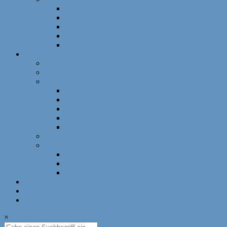
Schnellschach
DWZ-Turniere
Mädchenturniere
Deutsche Meisterschaft
DLM
Ressorts
Ausbildung
Mädchenschach
Schulschach
Bayerische Schulschachmeisterschaft
Deutsche Schulschachmeisterschaft
Schulschachpatent
Deutscher Schulschachkongress
Qualitätssiegel Deutsche Schachschule
Breitenschach
Leistungssport
Leistungssport
EM/WM
Spieler berichten
U12-Länderkampf – 50 Jahre BSJ
Online Schach
Termine
×