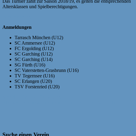
Das Turnier zählt zur Saison 2018/19, es gelten die entsprechenden
Altersklassen und Spielberechtigungen.
Ausschreibung
Anmeldungen
Tarrasch München (U12)
SC Ammersee (U12)
FC Ergolding (U12)
SC Garching (U12)
SC Garching (U14)
SG Fürth (U16)
SC Vaterstetten-Grasbrunn (U16)
TV Tegernsee (U16)
SC Erlangen (U20)
TSV Forstenried (U20)
Beitragsnavigation
Schach – Ein Tool für Bildung
Abgesagt: Vereinskonferenz in Ortenburg am 21. September
Suche einen Verein