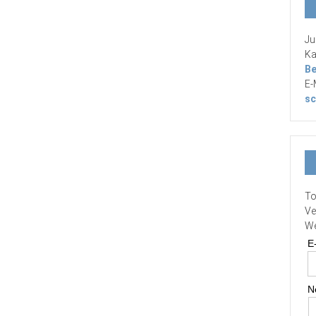
Ju
Ka
Be
E-
sc
To
Ve
We
E
N