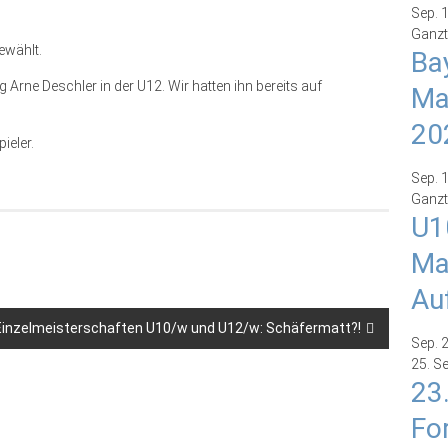
Sep.
Ganzt
ewählt.
Ba
Arne Deschler in der U12. Wir hatten ihn bereits auf
Ma
20
ieler.
Sep.
Ganzt
U1
Ma
Au
Einzelmeisterschaften U10/w und U12/w: Schäfermatt?!
Sep.
25. S
23
Fo