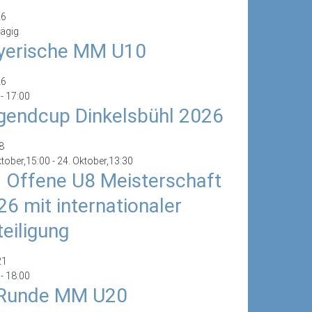
26
ägig
yerische MM U10
26
-
17:00
gendcup Dinkelsbühl 2026
8
ktober,15:00
-
24. Oktober,13:30
. Offene U8 Meisterschaft
26 mit internationaler
teiligung
21
-
18:00
 Runde MM U20