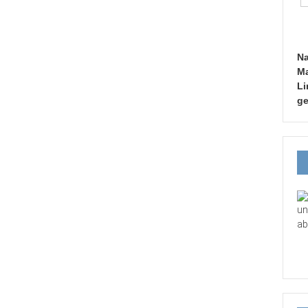
Na
Ma
Li
ge
un
ab