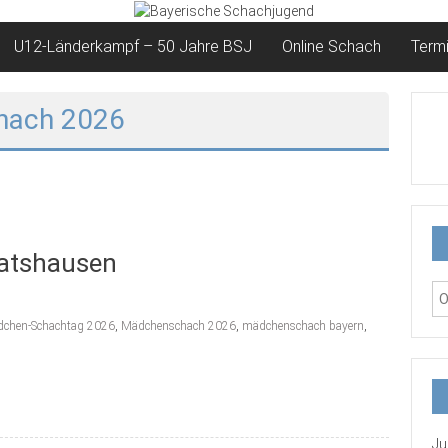
U12-Länderkampf – 50 Jahre BSJ
Online Schach
Term
hach 2026
atshausen
chen-Schachtag 2026
,
Mädchenschach 2026
,
mädchenschach bayern
,
Ju