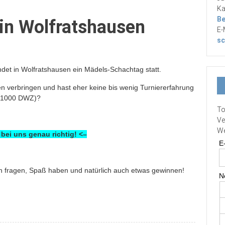
Ka
Be
n Wolfratshausen
E-
sc
ndet in Wolfratshausen ein Mädels-Schachtag statt.
 verbringen und hast eher keine bis wenig Turniererfahrung
 1000 DWZ)?
To
Ve
We
 bei uns genau richtig! <–
E
en fragen, Spaß haben und natürlich auch etwas gewinnen!
N