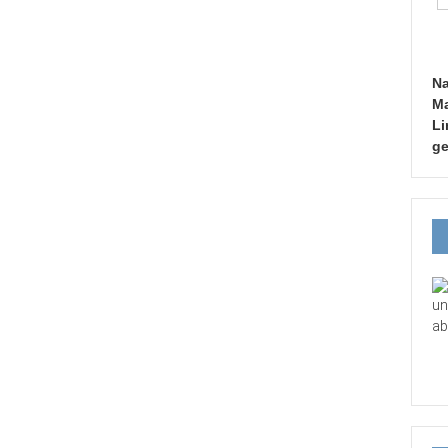
Na
Ma
Li
ge
un
ab