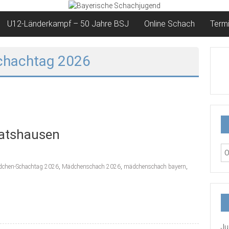
U12-Länderkampf – 50 Jahre BSJ
Online Schach
Term
chachtag 2026
atshausen
chen-Schachtag 2026
,
Mädchenschach 2026
,
mädchenschach bayern
,
Ju