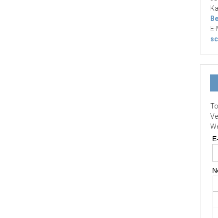
Ka
Be
E-
sc
To
Ve
We
E
N