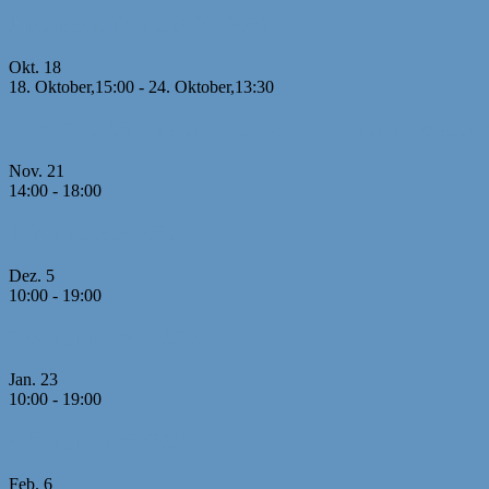
Jugendcup Dinkelsbühl 2026
Okt.
18
18. Oktober,15:00
-
24. Oktober,13:30
26. Offene U8 Meisterschaft 2026 mit internationaler 
Nov.
21
14:00
-
18:00
1. Runde MM U20
Dez.
5
10:00
-
19:00
2./3. Runde MM U20
Jan.
23
10:00
-
19:00
4./5. Runde MM U20
Feb.
6