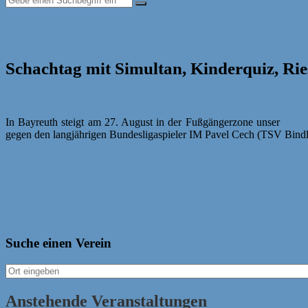
Nachrichten
U12-Länderkampf - 50 Jahre BSJ
10. August 2022
26. August 2022
Schachtag mit Simultan, Kinderquiz, Ri
Veröffentlicht von: jp
In Bayreuth steigt am 27. August in der Fußgängerzone unser
Scha
gegen den langjährigen Bundesligaspieler IM Pavel Cech (TSV Bindl
Beitragsnavigation
Bayerische Jugend-MM U10 – Ausrichter gesucht!
Jana Schneider holt Gold auf der Olympiade
Suche einen Verein
Anstehende Veranstaltungen