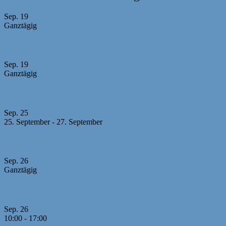
Sep.
19
Ganztägig
Bayerische Mädchen-Mannschaftsmeisterschaft 2026
Sep.
19
Ganztägig
U10 MM -Abgabeschluss Mannschaftsmeldungen + Au
Sep.
25
25. September
-
27. September
23. Sparkassen-Open Forchheim 2026
Sep.
26
Ganztägig
Bayerische MM U10
Sep.
26
10:00
-
17:00