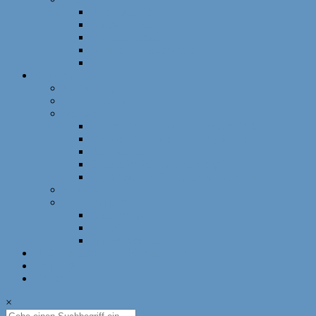
Schnellschach
DWZ-Turniere
Mädchenturniere
Deutsche Meisterschaft
DLM
Ressorts
Ausbildung
Mädchenschach
Schulschach
Bayerische Schulschachmeisterschaft
Deutsche Schulschachmeisterschaft
Schulschachpatent
Deutscher Schulschachkongress
Qualitätssiegel Deutsche Schachschule
Breitenschach
Leistungssport
Leistungssport
EM/WM
Spieler berichten
U12-Länderkampf – 50 Jahre BSJ
Online Schach
Termine
×