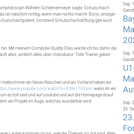
Sep.
chachphilosoph Wilhelm Schlemermeyer sagte: Schulschach
Ganzt
tz ist natürlich richtig, wenn man nichts macht. Boris, einziger
Ba
chulschachpatent, Vorstand Schulschachstiftung gibt euch
Ma
20
 hin. Mit meinem Computer-Buddy Elias werde ich bis dahin die
Sep.
ft alles, wirklich alles über chessbase. Tolle Trainer geben
Ganzt
U1
Ma
h hatte immer ein feines Näschen und als Vortand haben wir
Au
ttps://www.youtube.com/watch?v=XJNv1ThZxHc
wenn ihr ein
rum es toll seid und auf youtube und auf die Homepage drauf.
t ihm ein Projekt im Auge, welches wunderbar wird.
Sep.
25. S
23
Fo
ehreren Leuten kommen muss, weil die Themen so gut sind. Alles