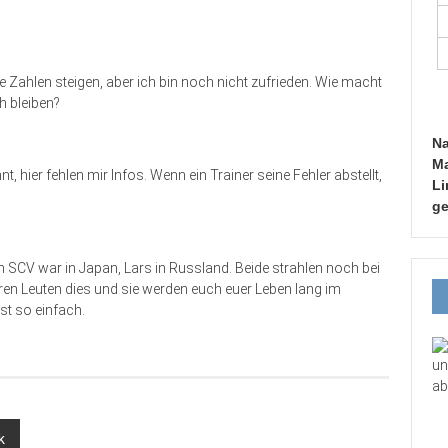
 Zahlen steigen, aber ich bin noch nicht zufrieden. Wie macht
 bleiben?
Na
Ma
hier fehlen mir Infos. Wenn ein Trainer seine Fehler abstellt,
Li
ge
om SCV war in Japan, Lars in Russland. Beide strahlen noch bei
ren Leuten dies und sie werden euch euer Leben lang im
ist so einfach.
un
ab
k