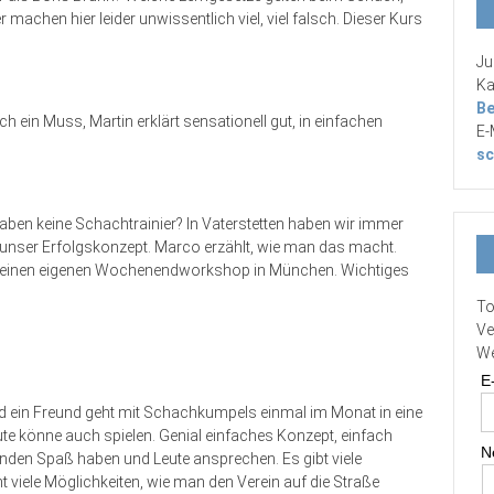
machen hier leider unwissentlich viel, viel falsch. Dieser Kurs
Ju
Ka
Be
h ein Muss, Martin erklärt sensationell gut, in einfachen
E-
sc
aben keine Schachtrainier? In Vaterstetten haben wir immer
 unser Erfolgskonzept. Marco erzählt, wie man das macht.
h einen eigenen Wochenendworkshop in München. Wichtiges
To
Ve
We
E
d ein Freund geht mit Schachkumpels einmal im Monat in eine
ute könne auch spielen. Genial einfaches Konzept, einfach
N
unden Spaß haben und Leute ansprechen. Es gibt viele
 viele Möglichkeiten, wie man den Verein auf die Straße