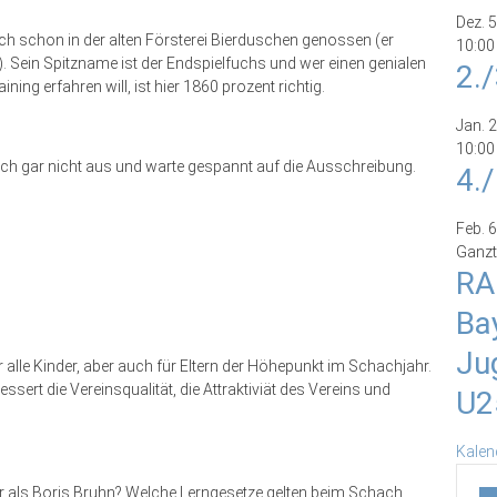
Dez.
5
ich schon in der alten Försterei Bierduschen genossen (er
10:00
 Sein Spitzname ist der Endspielfuchs und wer einen genialen
2.
ning erfahren will, ist hier 1860 prozent richtig.
Jan.
2
10:00
ich gar nicht aus und warte gespannt auf die Ausschreibung.
4.
Feb.
6
Ganzt
RA
Ba
Ju
 alle Kinder, aber auch für Eltern der Höhepunkt im Schachjahr.
sert die Vereinsqualität, die Attraktiviät des Vereins und
U2
Kalen
r als Boris Bruhn? Welche Lerngesetze gelten beim Schach,