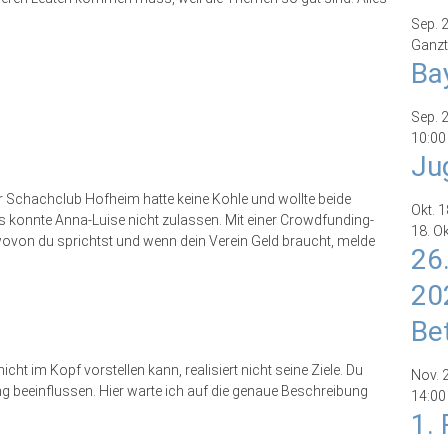
Sep.
Ganzt
Ba
Sep.
10:00
Ju
Schachclub Hofheim hatte keine Kohle und wollte beide
Okt.
1
 konnte Anna-Luise nicht zulassen. Mit einer Crowdfunding-
18. O
wovon du sprichtst und wenn dein Verein Geld braucht, melde
26
20
Be
icht im Kopf vorstellen kann, realisiert nicht seine Ziele. Du
Nov.
ng beeinflussen. Hier warte ich auf die genaue Beschreibung
14:00
1.