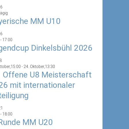
26
ägig
yerische MM U10
26
-
17:00
gendcup Dinkelsbühl 2026
8
ktober,15:00
-
24. Oktober,13:30
. Offene U8 Meisterschaft
26 mit internationaler
teiligung
21
-
18:00
 Runde MM U20