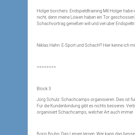
Holger borchers: Endspieldtraining Mit Holger habe 
nicht, denn meine Löwen haben ein Tor geschossen).
Schachvortrag genießen will und viel über Endspieltrai
Niklas Hahn: E-Sport und Schach!? Hier kenne ich m
========
Block 3
Jörg Schulz: Schachcamps organisieren: Dies ist für
Für die Kundenbindung gibt es nichts besseres. Verbes
organisiert Schachcamps, welcher Art auch immer.
Boris Bruhn: Das Lernen lernen: Wer kann das besse