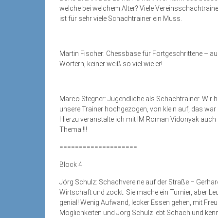
welche bei welchem Alter? Viele Vereinsschachtrainer 
ist für sehr viele Schachtrainer ein Muss.
Martin Fischer: Chessbase für Fortgeschrittene – auc
Wörtern, keiner weiß so viel wie er!
Marco Stegner: Jugendliche als Schachtrainer. Wir h
unsere Trainer hochgezogen, von klein auf, das war
Hierzu veranstalte ich mit IM Roman Vidonyak auc
Thema!!!!
====================
Block 4
Jörg Schulz: Schachvereine auf der Straße – Gerhar
Wirtschaft und zockt. Sie mache ein Turnier, aber Le
genial! Wenig Aufwand, lecker Essen gehen, mit Fre
Möglichkeiten und Jörg Schulz lebt Schach und kennt