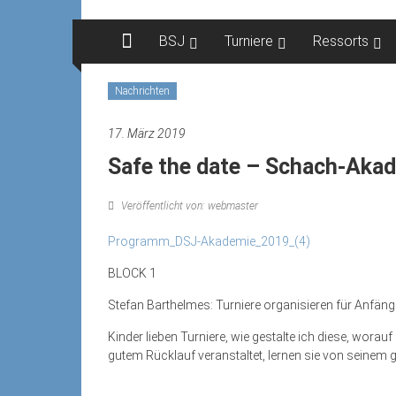
Zum
Inhalt
BSJ
Turniere
Ressorts
springen
Nachrichten
17. März 2019
Safe the date – Schach-Akad
Veröffentlicht von: webmaster
Programm_DSJ-Akademie_2019_(4)
BLOCK 1
Stefan Barthelmes: Turniere organisieren für Anfäng
Kinder lieben Turniere, wie gestalte ich diese, worau
gutem Rücklauf veranstaltet, lernen sie von seinem