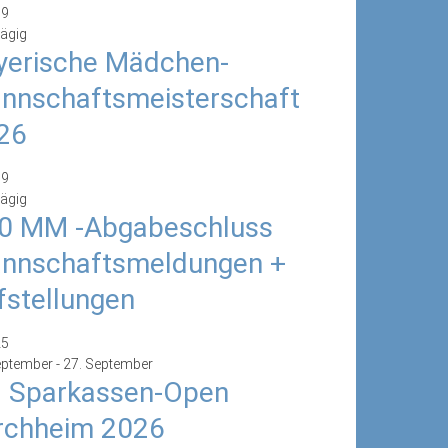
19
ägig
yerische Mädchen-
nnschaftsmeisterschaft
26
19
ägig
0 MM -Abgabeschluss
nnschaftsmeldungen +
fstellungen
25
eptember
-
27. September
. Sparkassen-Open
rchheim 2026