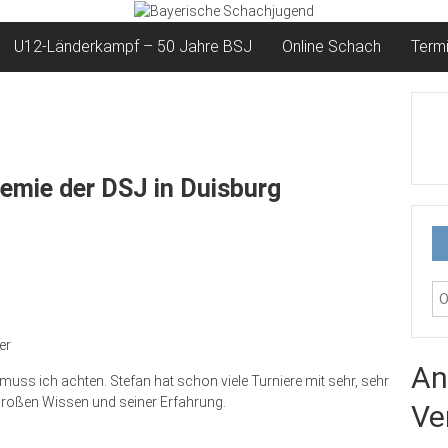
U12-Länderkampf – 50 Jahre BSJ
Online Schach
Term
emie der DSJ in Duisburg
er
An
f muss ich achten. Stefan hat schon viele Turniere mit sehr, sehr
 großen Wissen und seiner Erfahrung.
Ve