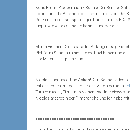
Boris Bruhn: Kooperation / Schule. Der Berliner S
boomt und die Vereine profitieren nicht davon! Der Sa
Referent im deutschsprachigen Raum für das ECU-S
Tipps, wie wir dies ändern können und werden.
Martin Fischer: Chessbase für Anfänger: Da gehe ich
Plattform Schachtraining.de eröffnet haben und da läu
ihre Materialien gratis raus!
Nicolas Lagassee: Und Action! Dein Schachvideo. Ic
mit den ersten Image-Film für den Verein gemacht:
h
Turnier macht, Film-Impressinen, zwe Interviews wa
Nicolas arbeitet in der Filmbranche und ich habe mi
==================================
Ich hoffe, ihr kapiert schon, dass ein Verein mit m