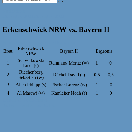
Nachrichten
28. August 2022
28. August 2022
Erkenschwick NRW vs. Bayern II
Veröffentlicht von: Öffentlichkeitsarbeit
Erkenschwick
Brett
Bayern II
Ergebnis
NRW
Schwitkowski
1
Ramming Moritz (w)
1
0
Luka (s)
Riechenberg
2
Büchel David (s)
0,5
0,5
Sebastian (w)
3
Allen Philipp (s)
Fischer Lorenz (w)
1
0
4
Al Marawi (w)
Kamleiter Noah (s)
1
0
Beitragsnavigation
Hessen vs. Deutschland
Sachsen – Anhalt vs. Sachsen