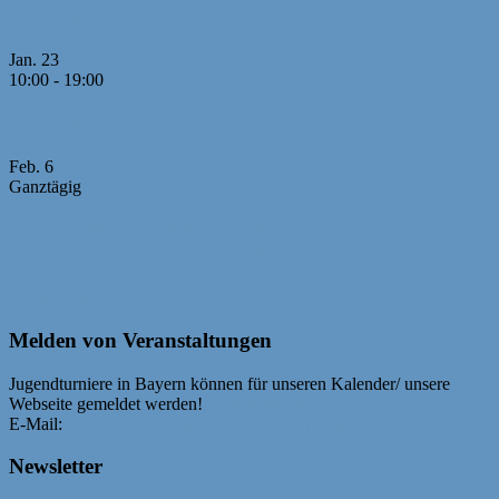
2./3. Runde MM U20
Jan.
23
10:00
-
19:00
4./5. Runde MM U20
Feb.
6
Ganztägig
RAPID-Turnier Neumarkt und Bayerische
Jugendschnellschach-EM U25
Kalender anzeigen
Melden von Veranstaltungen
Jugendturniere in Bayern können für unseren Kalender/ unsere
Webseite gemeldet werden!
Bedingungen
E-Mail:
webmaster@bayerische-schachjugend.de
Newsletter