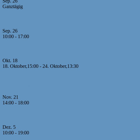
Sep.
26
Ganztägig
Bayerische MM U10
Sep.
26
10:00
-
17:00
Jugendcup Dinkelsbühl 2026
Okt.
18
18. Oktober,15:00
-
24. Oktober,13:30
26. Offene U8 Meisterschaft 2026 mit internationaler
Beteiligung
Nov.
21
14:00
-
18:00
1. Runde MM U20
Dez.
5
10:00
-
19:00