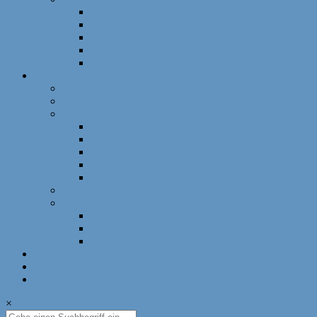
Schnellschach
DWZ-Turniere
Mädchenturniere
Deutsche Meisterschaft
DLM
Ressorts
Ausbildung
Mädchenschach
Schulschach
Bayerische Schulschachmeisterschaft
Deutsche Schulschachmeisterschaft
Schulschachpatent
Deutscher Schulschachkongress
Qualitätssiegel Deutsche Schachschule
Breitenschach
Leistungssport
Leistungssport
EM/WM
Spieler berichten
U12-Länderkampf – 50 Jahre BSJ
Online Schach
Termine
×