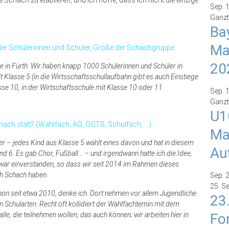
Sep.
Ganzt
Ba
Ma
der Schülerinnen und Schüler, Größe der Schachgruppe
20
le in Fürth. Wir haben knapp 1000 Schülerinnen und Schüler in
 Klasse 5 (in die Wirtsschaftsschullaufbahn gibt es auch Einstiege
sse 10, in der Wirtschaftsschule mit Klasse 10 oder 11.
Sep.
Ganzt
U1
ach statt? (Wahlfach; AG, OGTS, Schulfach, …)
Ma
her – jedes Kind aus Klasse 5 wählt eines davon und hat in diesem
Au
nd 6. Es gab Chor, Fußball… – und irgendwann hatte ich die Idee,
g war einverstanden, so dass wir seit 2014 im Rahmen dieses
ch Schach haben.
Sep.
25. S
on seit etwa 2010, denke ich. Dort nehmen vor allem Jugendliche
23
en Schularten. Recht oft kollidiert der Wahlfachtemin mit dem
lle, die teilnehmen wollen, das auch können; wir arbeiten hier in
Fo