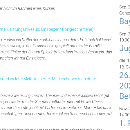
Sep.
er nicht im Rahmen eines Kurses.
Ganzt
Ba
nne; Leistungsniveaus; Einsteiger / Fortgeschrittene)?
Sep.
r – etwa ein Drittel der Fünftklässler aus dem Profilfach hat keine
10:00
e ein wenig in der Grundschule gespielt oder in der Familie.
Ju
cht. Einige der älteren Spieler treten dann in einen Verein ein, das
beiten wir mit Einsteigern.
Okt.
1
18. O
26
 ab und welche Methoden oder Medien haben sich dabei
20
Be
eine Zweiteilung in einen Theorie- und einen Praxisteil recht gut
sheften, entweder mit der Stappenmethode oder mit PowerChess.
en wir die erste „richtige“ Partie erst im Februar, März – bis dahin
Nov.
 beschäftigen. Unser erstes Turnier ist ein Räuberschachturnier, oft
14:00
1.