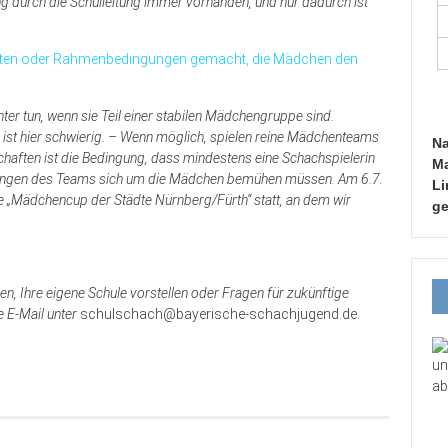
ung durch die Schulleitung immer vorhanden, und nur dadurch ist
boten oder Rahmenbedingungen gemacht, die Mädchen den
hter tun, wenn sie Teil einer stabilen Mädchengruppe sind.
st hier schwierig. – Wenn möglich, spielen reine Mädchenteams
Na
chaften ist die Bedingung, dass mindestens eine Schachspielerin
Ma
e Jungen des Teams sich um die Mädchen bemühen müssen. Am 6.7.
Li
te „Mädchencup der Städte Nürnberg/Fürth“ statt, an dem wir
ge
n, Ihre eigene Schule vorstellen oder Fragen für zukünftige
e E-Mail unter
schulschach@bayerische-schachjugend.de.
un
ab