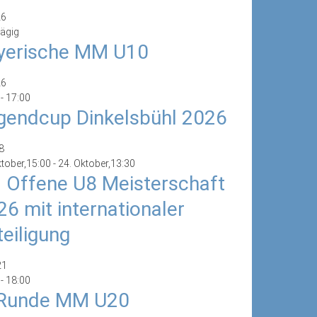
26
ägig
yerische MM U10
26
-
17:00
gendcup Dinkelsbühl 2026
8
ktober,15:00
-
24. Oktober,13:30
. Offene U8 Meisterschaft
26 mit internationaler
teiligung
21
-
18:00
 Runde MM U20