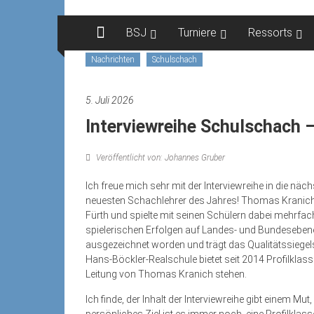
Zum
Inhalt
BSJ
Turniere
Ressorts
springen
Nachrichten
Schulschach
5. Juli 2026
Interviewreihe Schulschach 
Veröffentlicht von: Johannes Gruber
Ich freue mich sehr mit der Interviewreihe in die n
neuesten Schachlehrer des Jahres! Thomas Kranich 
Fürth und spielte mit seinen Schülern dabei mehrf
spielerischen Erfolgen auf Landes- und Bundeseben
ausgezeichnet worden und trägt das Qualitätssiegels 
Hans-Böckler-Realschule bietet seit 2014 Profilkla
Leitung von Thomas Kranich stehen.
Ich finde, der Inhalt der Interviewreihe gibt einem M
persönliches Ziel ist es immer noch, eine Profilklass