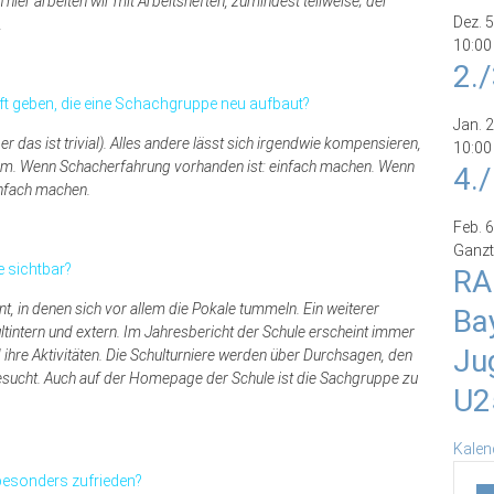
hier arbeiten wir mit Arbeitsheften, zumindest teilweise; der
Dez.
5
.
10:00
2.
ft geben, die eine Schachgruppe neu aufbaut?
Jan.
2
r das ist trivial). Alles andere lässt sich irgendwie kompensieren,
10:00
lem. Wenn Schacherfahrung vorhanden ist: einfach machen. Wenn
4.
infach machen.
Feb.
6
Ganzt
 sichtbar?
RA
, in denen sich vor allem die Pokale tummeln. Ein weiterer
Ba
ltintern und extern. Im Jahresbericht der Schule erscheint immer
Ju
ihre Aktivitäten. Die Schulturniere werden über Durchsagen, den
esucht. Auch auf der Homepage der Schule ist die Sachgruppe zu
U2
Kalen
besonders zufrieden?