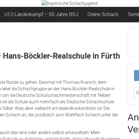
U12-Länderkampf – 50 Jahre BSJ
Online Schach
Term
– Hans-Böckler-Realschule in Fürth
ächste Runde zu gehen. Diesmal mit Thomas Kranich, dem
leitet die Schachgruppe an der Hans-Böckler-Realschule in
ach um die Deutsche Schulschachmeisterschaft mit. Neben
e ist die Schule auch mehrfach als Deutsche Schachschule
Silber. Was aber vielleicht am beeindruckendsten ist: Die
An
ssen Schach an, die zusätzlich zum Wahlfach Schach unter der
Ve
ut, auch das eine oder andere selbst umzusetzen. Mein
e Schach zu etablieren, und ich hoffe, dass ich nicht die einzige