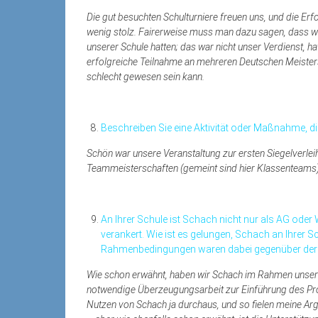
Die gut besuchten Schulturniere freuen uns, und die Er
wenig stolz. Fairerweise muss man dazu sagen, dass wi
unserer Schule hatten; das war nicht unser Verdienst, 
erfolgreiche Teilnahme an mehreren Deutschen Meister
schlecht gewesen sein kann.
Beschreiben Sie eine Aktivität oder Maßnahme, d
Schön war unsere Veranstaltung zur ersten Siegelverleih
Teammeisterschaften (gemeint sind hier Klassenteams)
An Ihrer Schule ist Schach nicht nur als AG oder
verankert. Wie ist es gelungen, Schach an Ihrer S
Rahmenbedingungen waren dabei gegenüber der S
Wie schon erwähnt, haben wir Schach im Rahmen unserer P
notwendige Überzeugungsarbeit zur Einführung des Profi
Nutzen von Schach ja durchaus, und so fielen meine Arg