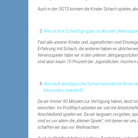
Auch in der OGTS können die Kinder Schach spielen, ab
Wie ist Ihre Schachgruppe strukturiert (Altersspa
Fast alle unserer Kinder und Jugendlichen sind Einsteige
Erfahrung mit Schach, die anderen haben es üblicherweis
Vereinsspieler habe wir in den unteren Jahrgangsstufen ni
sind aber kaum 10 Prozent der Jugendlichen. Insofern ar
Wie läuft eine typische Schachstunde bei Ihnen
besonders bewährt?
Da wir immer 90 Minuten zur Verfügung haben, lässt sich 
einrichten. Im Profilfach arbeiten wir viel mit Arbeit
Anschließend spielen wir. Da wir langsam vorgehen, spiel
sind es vor allem die „kleinen Spiele“, mit denen wir uns
schaffen wir das vor Weihnachten.