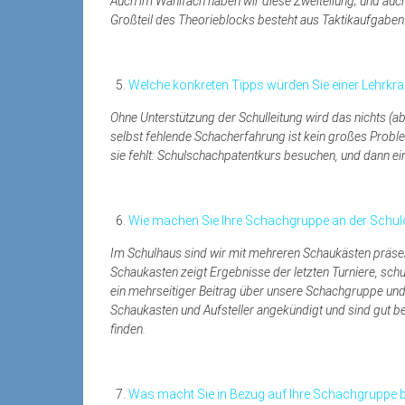
Auch im Wahlfach haben wir diese Zweiteilung; und auch 
Großteil des Theorieblocks besteht aus Taktikaufgaben
Welche konkreten Tipps würden Sie einer Lehrkra
Ohne Unterstützung der Schulleitung wird das nichts (abe
selbst fehlende Schacherfahrung ist kein großes Prob
sie fehlt: Schulschachpatentkurs besuchen, und dann e
Wie machen Sie Ihre Schachgruppe an der Schule
Im Schulhaus sind wir mit mehreren Schaukästen präsent
Schaukasten zeigt Ergebnisse der letzten Turniere, schu
ein mehrseitiger Beitrag über unsere Schachgruppe und 
Schaukasten und Aufsteller angekündigt und sind gut b
finden.
Was macht Sie in Bezug auf Ihre Schachgruppe 