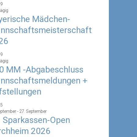
19
ägig
yerische Mädchen-
nnschaftsmeisterschaft
26
19
ägig
0 MM -Abgabeschluss
nnschaftsmeldungen +
fstellungen
25
eptember
-
27. September
. Sparkassen-Open
rchheim 2026