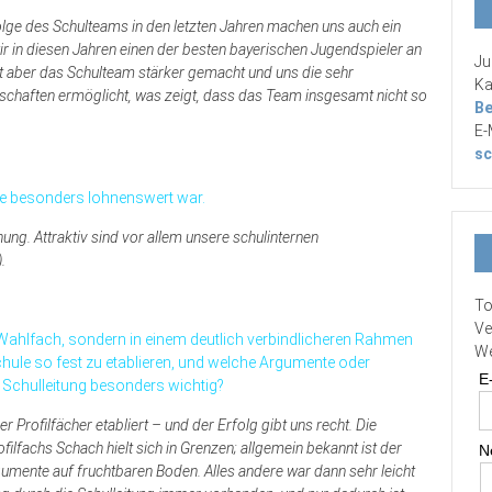
folge des Schulteams in den letzten Jahren machen uns auch ein
r in diesen Jahren einen der besten bayerischen Jugendspieler an
Ju
hat aber das Schulteam stärker gemacht und uns die sehr
Ka
schaften ermöglicht, was zeigt, dass das Team insgesamt nicht so
Be
E-
sc
ie besonders lohnenswert war.
ung. Attraktiv sind vor allem unsere schulinternen
.
To
Ve
 Wahlfach, sondern in einem deutlich verbindlicheren Rahmen
We
chule so fest zu etablieren, und welche Argumente oder
E
chulleitung besonders wichtig?
rofilfächer etabliert – und der Erfolg gibt uns recht. Die
lfachs Schach hielt sich in Grenzen; allgemein bekannt ist der
N
umente auf fruchtbaren Boden. Alles andere war dann sehr leicht