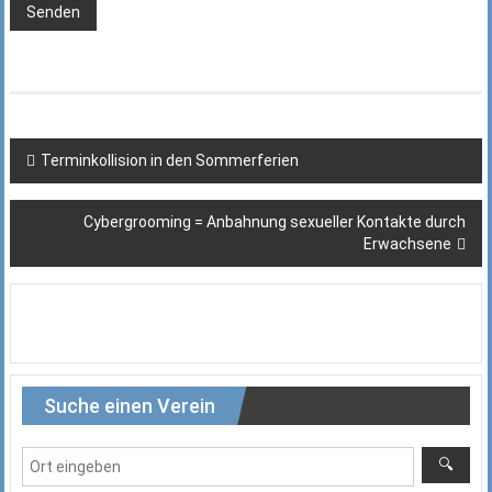
Beitragsnavigation
Terminkollision in den Sommerferien
Cybergrooming = Anbahnung sexueller Kontakte durch
Erwachsene
Suche einen Verein