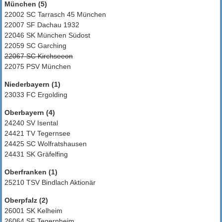
München (5)
22002 SC Tarrasch 45 München
22007 SF Dachau 1932
22046 SK München Südost
22059 SC Garching
22067 SC Kirchseeon
22075 PSV München
Niederbayern (1)
23033 FC Ergolding
Oberbayern (4)
24240 SV Isental
24421 TV Tegernsee
24425 SC Wolfratshausen
24431 SK Gräfelfing
Oberfranken (1)
25210 TSV Bindlach Aktionär
Oberpfalz (2)
26001 SK Kelheim
26064 SF Tegernheim