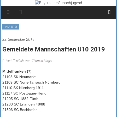
Zum
Inhalt
springen
MM U10
22. September 2019
Gemeldete Mannschaften U10 2019
Veröffentlicht von: Thomas Sörgel
Mittelfranken (7)
21103 SK Neumarkt
21109 SC Noris-Tarrasch Nürnberg
21110 SK Nürnberg 1911
21117 SC Postbauer-Heng
21205 SG 1882 Fürth
21233 SC Erlangen 48/88
21503 SC Bechhofen