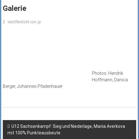
Galerie
Veröffentlicht von: jp
Photos: Hendrik
Hoffmann, Danica
Berger, Johannes Pfadenhauer
Beitragsnavigation
U12 Sachsenkampf: Sieg und Niederlage, Mariia Averkova
mit 100% Punkteausbeute