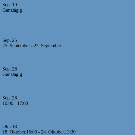
Sep.
19
Ganztägig
U10 MM -Abgabeschluss Mannschaftsmeldungen +
Aufstellungen
Sep.
25
25. September
-
27. September
23. Sparkassen-Open Forchheim 2026
Sep.
26
Ganztägig
Bayerische MM U10
Sep.
26
10:00
-
17:00
Jugendcup Dinkelsbühl 2026
Okt.
18
18. Oktober,15:00
-
24. Oktober,13:30