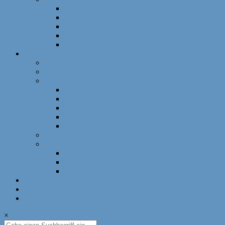
Schnellschach
DWZ-Turniere
Mädchenturniere
Deutsche Meisterschaft
DLM
Ressorts
Ausbildung
Mädchenschach
Schulschach
Bayerische Schulschachmeisterschaft
Deutsche Schulschachmeisterschaft
Schulschachpatent
Deutscher Schulschachkongress
Qualitätssiegel Deutsche Schachschule
Breitenschach
Leistungssport
Leistungssport
EM/WM
Spieler berichten
U12-Länderkampf – 50 Jahre BSJ
Online Schach
Termine
×