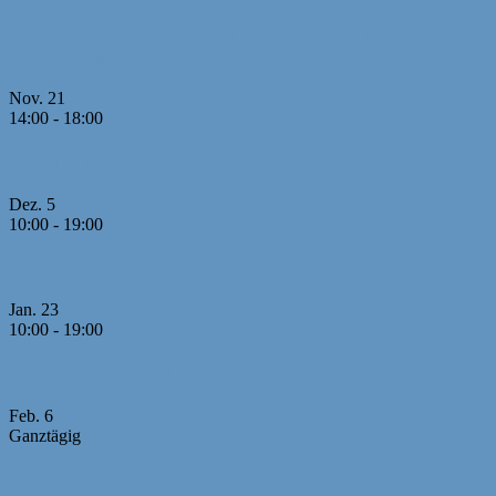
26. Offene U8 Meisterschaft 2026 mit internationaler
Beteiligung
Nov.
21
14:00
-
18:00
1. Runde MM U20
Dez.
5
10:00
-
19:00
2./3. Runde MM U20
Jan.
23
10:00
-
19:00
4./5. Runde MM U20
Feb.
6
Ganztägig
RAPID-Turnier Neumarkt und Bayerische