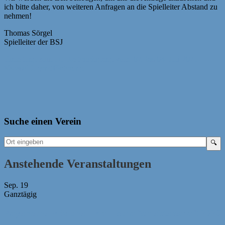
ich bitte daher, von weiteren Anfragen an die Spielleiter Abstand zu
nehmen!
Thomas Sörgel
Spielleiter der BSJ
Beitragsnavigation
Einladung zum D1 Kaderlehrgang vom 02. bis 04. Juli 2021.
Vacasol Jugendförderung
Suche einen Verein
Anstehende Veranstaltungen
Sep.
19
Ganztägig
Bayerische Mädchen-Mannschaftsmeisterschaft 2026