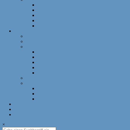
Schnellschach
DWZ-Turniere
Mädchenturniere
Deutsche Meisterschaft
DLM
Ressorts
Ausbildung
Mädchenschach
Schulschach
Bayerische Schulschachmeisterschaft
Deutsche Schulschachmeisterschaft
Schulschachpatent
Deutscher Schulschachkongress
Qualitätssiegel Deutsche Schachschule
Breitenschach
Leistungssport
Leistungssport
EM/WM
Spieler berichten
U12-Länderkampf – 50 Jahre BSJ
Online Schach
Termine
×