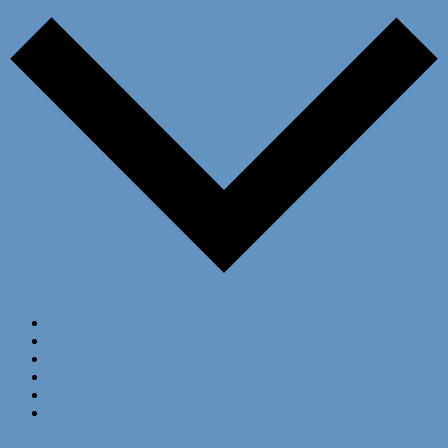
Google Kalender
iCalendar
Outlook 365
Outlook Live
.ics-Datei exportieren
Exportiere Outlook .ics Datei