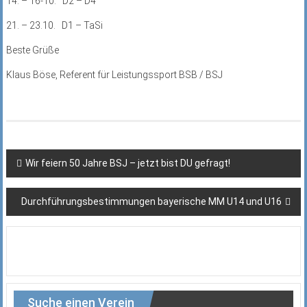
14. – 16-10. D2 – D4
21. – 23.10. D1 – TaSi
Beste Grüße
Klaus Böse, Referent für Leistungssport BSB / BSJ
Beitragsnavigation
Wir feiern 50 Jahre BSJ – jetzt bist DU gefragt!
Durchführungsbestimmungen bayerische MM U14 und U16
Suche einen Verein