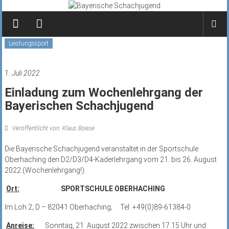
Zum
Inhalt
springen
Leistungssport
1. Juli 2022
Einladung zum Wochenlehrgang der
Bayerischen Schachjugend
Veröffentlicht von: Klaus Boese
Die Bayerische Schachjugend veranstaltet in der Sportschule
Oberhaching den D2/D3/D4-Kaderlehrgang vom 21. bis 26. August
2022 (Wochenlehrgang!).
Ort
:
SPORTSCHULE OBERHACHING
Im Loh 2; D – 82041 Oberhaching; Tel: +49(0)89-61384-0
Anreise:
Sonntag, 21. August 2022 zwischen 17.15 Uhr und