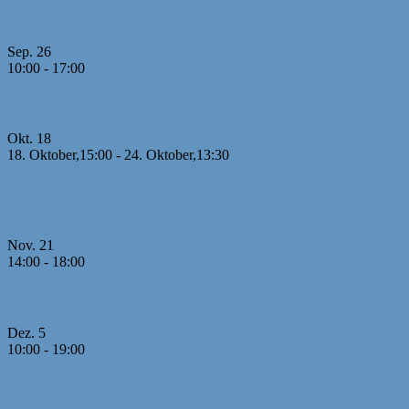
Bayerische MM U10
Sep.
26
10:00
-
17:00
Jugendcup Dinkelsbühl 2026
Okt.
18
18. Oktober,15:00
-
24. Oktober,13:30
26. Offene U8 Meisterschaft 2026 mit internationaler
Beteiligung
Nov.
21
14:00
-
18:00
1. Runde MM U20
Dez.
5
10:00
-
19:00
2./3. Runde MM U20