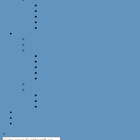
Schnellschach
DWZ-Turniere
Mädchenturniere
Deutsche Meisterschaft
DLM
Ressorts
Ausbildung
Mädchenschach
Schulschach
Bayerische Schulschachmeisterschaft
Deutsche Schulschachmeisterschaft
Schulschachpatent
Deutscher Schulschachkongress
Qualitätssiegel Deutsche Schachschule
Breitenschach
Leistungssport
Leistungssport
EM/WM
Spieler berichten
U12-Länderkampf – 50 Jahre BSJ
Online Schach
Termine
×