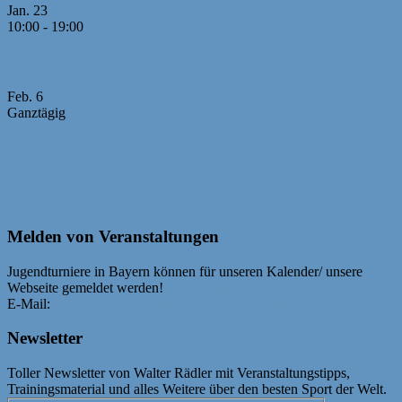
Jan.
23
10:00
-
19:00
4./5. Runde MM U20
Feb.
6
Ganztägig
RAPID-Turnier Neumarkt und Bayerische
Jugendschnellschach-EM U25
Kalender anzeigen
Melden von Veranstaltungen
Jugendturniere in Bayern können für unseren Kalender/ unsere
Webseite gemeldet werden!
Bedingungen
E-Mail:
webmaster@bayerische-schachjugend.de
Newsletter
Toller Newsletter von Walter Rädler mit Veranstaltungstipps,
Trainingsmaterial und alles Weitere über den besten Sport der Welt.