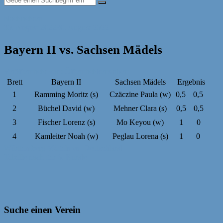
Nachrichten
30. August 2022
30. August 2022
Bayern II vs. Sachsen Mädels
Veröffentlicht von: Öffentlichkeitsarbeit
Brett
Bayern II
Sachsen Mädels
Ergebnis
1
Ramming Moritz (s)
Czäczine Paula (w)
0,5
0,5
2
Büchel David (w)
Mehner Clara (s)
0,5
0,5
3
Fischer Lorenz (s)
Mo Keyou (w)
1
0
4
Kamleiter Noah (w)
Peglau Lorena (s)
1
0
Beitragsnavigation
Württemberg Mädels vs. Deutschland
Tabelle nach der 6. Runde
Suche einen Verein