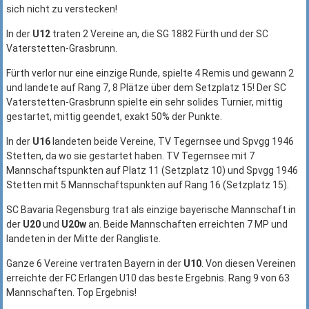
sich nicht zu verstecken!
In der
U12
traten 2 Vereine an, die SG 1882 Fürth und der SC
Vaterstetten-Grasbrunn.
Fürth verlor nur eine einzige Runde, spielte 4 Remis und gewann 2
und landete auf Rang 7, 8 Plätze über dem Setzplatz 15! Der SC
Vaterstetten-Grasbrunn spielte ein sehr solides Turnier, mittig
gestartet, mittig geendet, exakt 50% der Punkte.
In der
U16
landeten beide Vereine, TV Tegernsee und Spvgg 1946
Stetten, da wo sie gestartet haben. TV Tegernsee mit 7
Mannschaftspunkten auf Platz 11 (Setzplatz 10) und Spvgg 1946
Stetten mit 5 Mannschaftspunkten auf Rang 16 (Setzplatz 15).
SC Bavaria Regensburg trat als einzige bayerische Mannschaft in
der
U20
und
U20w
an. Beide Mannschaften erreichten 7 MP und
landeten in der Mitte der Rangliste.
Ganze 6 Vereine vertraten Bayern in der
U10
. Von diesen Vereinen
erreichte der FC Erlangen U10 das beste Ergebnis. Rang 9 von 63
Mannschaften. Top Ergebnis!