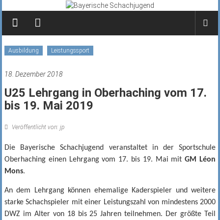
Zum
Inhalt
springen
Ausbildung
Leistungssport
18. Dezember 2018
U25 Lehrgang in Oberhaching vom 17.
bis 19. Mai 2019
Veröffentlicht von: jp
Die Bayerische Schachjugend veranstaltet i
n der Sportschule
Oberhaching
einen Lehrgang vom 17. bis 19. Mai mit
GM Léon
Mons
.
An dem Lehrgang können ehemalige Kaderspieler und weitere
starke Schachspieler mit einer Leistungszahl von mindestens 2000
DWZ im Alter von 18 bis 25 Jahren teilnehmen. Der größte Teil