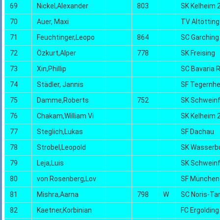
69
Nickel,Alexander
803
SK Kelheim 
70
Auer, Maxi
TV Altötting
71
Feuchtinger,Leopo
864
SC Garching
72
Özkurt,Alper
778
SK Freising
73
Xin,Phillip
SC Bavaria 
74
Städler, Jannis
SF Tegernh
75
Damme,Roberts
752
SK Schweinf
76
Chakam,William Vi
SK Kelheim 
77
Steglich,Lukas
SF Dachau
78
Strobel,Leopold
SK Wasserb
79
Leja,Luis
SK Schweinf
80
von Rosenberg,Lov
SF München
81
Mishra,Aarna
798
W
SC Noris-Ta
82
Kaetner,Korbinian
FC Ergolding