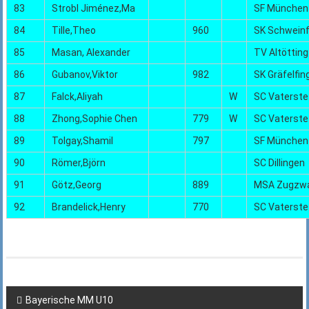
83
Strobl Jiménez,Ma
SF München
84
Tille,Theo
960
SK Schweinf
85
Masan, Alexander
TV Altötting
86
Gubanov,Viktor
982
SK Gräfelfin
87
Falck,Aliyah
W
SC Vaterste
88
Zhong,Sophie Chen
779
W
SC Vaterste
89
Tolgay,Shamil
797
SF München
90
Römer,Björn
SC Dillingen
91
Götz,Georg
889
MSA Zugzw
92
Brandelick,Henry
770
SC Vaterste
Beitragsnavigation
Bayerische MM U10