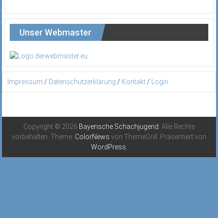
Unser Webmaster
Impressum
/
Datenschutzerklärung
/
Kontakt
/
Login
Copyright © 2026
Bayerische Schachjugend
. Alle Rechte
vorbehalten. Theme:
ColorNews
von ThemeGrill. Präsentiert von
WordPress
.