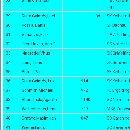
28
Schewalje,Leon
TSV Kareth-
Lapp
29
Riera Galmés,Luci
W
SK Kelheim 
30
Kossa, Daniel
SF Dachau
31
Schanzer,Felix
TV Altötting
32
Tran Huyen, Anh D
SC Vaterste
33
Kinateder,Vitus
SK Gräfelfin
34
Liang,Timo
SK Schweinf
35
Brandl,Paul
SK Kelheim 
36
Riera Galmés, Luk
914
SK Kelheim 
37
Schmidt,Michael
972
FC Ergolding
38
Bharathula,Agasth
1140
SC Noris-Ta
39
Wittenberger,Henr
799
MSA Zugzw
40
Dratwa,Maximilian
847
SC Garching
41
Wiener,Linus
SC Bavaria 