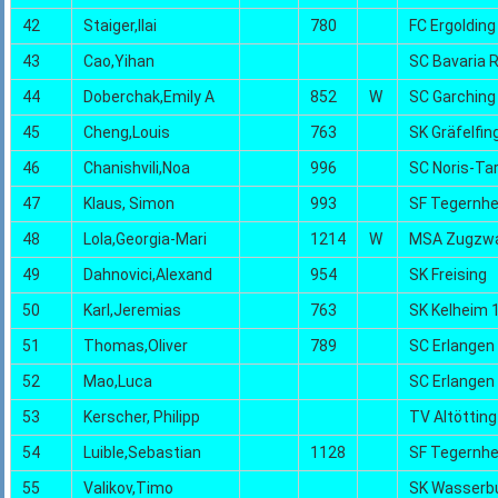
42
Staiger,Ilai
780
FC Ergolding
43
Cao,Yihan
SC Bavaria 
44
Doberchak,Emily A
852
W
SC Garching
45
Cheng,Louis
763
SK Gräfelfin
46
Chanishvili,Noa
996
SC Noris-Ta
47
Klaus, Simon
993
SF Tegernh
48
Lola,Georgia-Mari
1214
W
MSA Zugzw
49
Dahnovici,Alexand
954
SK Freising
50
Karl,Jeremias
763
SK Kelheim 
51
Thomas,Oliver
789
SC Erlangen
52
Mao,Luca
SC Erlangen
53
Kerscher, Philipp
TV Altötting
54
Luible,Sebastian
1128
SF Tegernh
55
Valikov,Timo
SK Wasserb