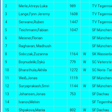
2
Merle,Atreyu Luka
989
TV Tegerns
3
Lange,Fynn Jeremy
1608
TV Tegerns
4
Serwane,Ruben
1447
TV Tegerns
5
Teichmann,Fabian
1047
SF München
6
Meixner,Florian
SF München
7
Raghavan, Madhush
SF München
8
Sobczak,Zuzanna
1164
W
SK Wasserb
9
Boynudelik,Öykü
779
W
SC Vaterste
10
Bharathula,Akhila
1272
W
SC Noris-Ta
11
Weiß,Jonas
1119
SF München
12
Suryaprakash,Smri
1144
W
SF München
13
Johansen,Jonas
753
SF Dachau
14
Ivanov,Melvin
SF Tegernh
15
Shpakova,Mariia
802
W
SF Dachau