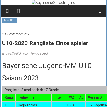
Zum
Inhalt
springen
MM U10
23. September 2023
U10-2023 Rangliste Einzelspieler
Veröffentlicht von: Thomas Sörgel
Bayerische Jugend-MM U10
Saison 2023
Rangliste: Stand nach der 7. Runde
Rang
Teilnehmer
Titel
TWZ
At
Verein/Ort
1
Hagn,Tobias
1564
TV Tegerns