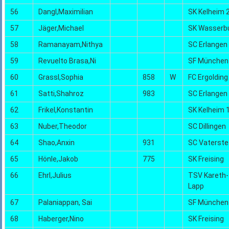
56
Dangl,Maximilian
SK Kelheim 
57
Jäger,Michael
SK Wasserb
58
Ramanayam,Nithya
SC Erlangen
59
Revuelto Brasa,Ni
SF München
60
Grassl,Sophia
858
W
FC Ergolding
61
Satti,Shahroz
983
SC Erlangen
62
Frikel,Konstantin
SK Kelheim 
63
Nuber,Theodor
SC Dillingen
64
Shao,Anxin
931
SC Vaterste
65
Hönle,Jakob
775
SK Freising
66
Ehrl,Julius
TSV Kareth-
Lapp
67
Palaniappan, Sai
SF München
68
Haberger,Nino
SK Freising