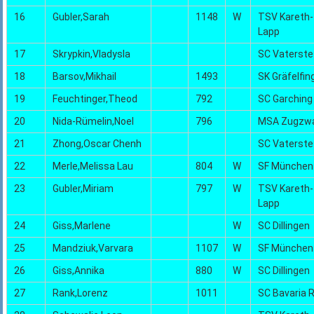
16
Gubler,Sarah
1148
W
TSV Kareth-
Lapp
17
Skrypkin,Vladysla
SC Vaterste
18
Barsov,Mikhail
1493
SK Gräfelfin
19
Feuchtinger,Theod
792
SC Garching
20
Nida-Rümelin,Noel
796
MSA Zugzw
21
Zhong,Oscar Chenh
SC Vaterste
22
Merle,Melissa Lau
804
W
SF München
23
Gubler,Miriam
797
W
TSV Kareth-
Lapp
24
Giss,Marlene
W
SC Dillingen
25
Mandziuk,Varvara
1107
W
SF München
26
Giss,Annika
880
W
SC Dillingen
27
Rank,Lorenz
1011
SC Bavaria 