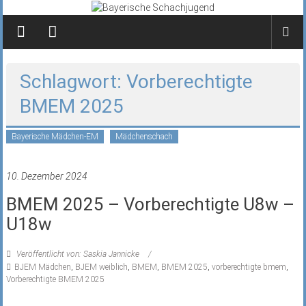
Zum
Inhalt
springen
Schlagwort: Vorberechtigte
BMEM 2025
Bayerische Mädchen-EM
Mädchenschach
10. Dezember 2024
BMEM 2025 – Vorberechtigte U8w –
U18w
Veröffentlicht von: Saskia Jannicke
BJEM Mädchen
,
BJEM weiblich
,
BMEM
,
BMEM 2025
,
vorberechtigte bmem
,
Vorberechtigte BMEM 2025