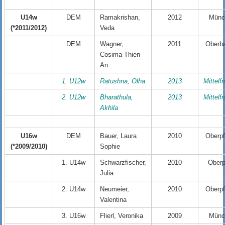
U14w
DEM
Ramakrishan,
2012
Münc
(*2011/2012)
Veda
DEM
Wagner,
2011
Oberb
Cosima Thien-
An
1. U12w
Ratushna, Olha
2013
Mittelf
2. U12w
Bharathula,
2013
Mittelf
Akhila
U16w
DEM
Bauer, Laura
2010
Oberpf
(*2009/2010)
Sophie
1. U14w
Schwarzfischer,
2010
Oberp
Julia
2. U14w
Neumeier,
2010
Oberpf
Valentina
3. U16w
Flierl, Veronika
2009
Münc