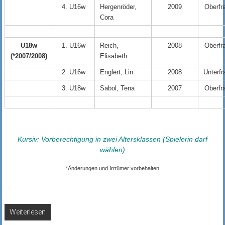
4. U16w
Hergenröder,
2009
Oberfr
Cora
U18w
1. U16w
Reich,
2008
Oberfr
(*2007/2008)
Elisabeth
2. U16w
Englert, Lin
2008
Unterf
3. U18w
Sabol, Tena
2007
Oberfr
Kursiv: Vorberechtigung in zwei Altersklassen (Spielerin darf
wählen)
*Änderungen und Irrtümer vorbehalten
...
Weiterlesen