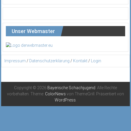
Unser Webmaster
Impressum
/
Datenschutzerklärung
/
Kontakt
/
Login
Copyright © 2026
Bayerische Schachjugend
. Alle Rechte
vorbehalten. Theme:
ColorNews
von ThemeGrill. Präsentiert von
WordPress
.