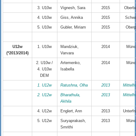
3. U10w
Vignesh, Sara
2015
Oberb
4. U10w
Giss, Annika
2015
Schw
5. U10w
Gubler, Miriam
2015
Oberp
U12w
1. U10w
Mandziuk,
2014
Münc
(*2013/2014)
Varvara
2. U10w /
Artemenko,
2014
Münc
4. U10w
Isabella
DEM
1. U12w
Ratushna, Olha
2013
Mittelf
2. U12w
Bharathula,
2013
Mittelf
Akhila
4. U12w
Englert, Ann
2013
Unterf
5. U12w
Suryaprakash,
2013
Münc
Smrithi