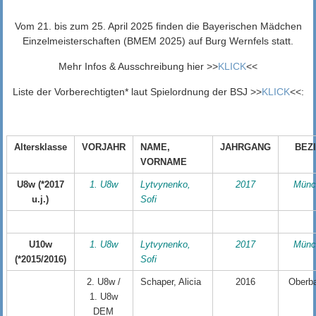
Vom 21. bis zum 25. April 2025 finden die Bayerischen Mädchen
Einzelmeisterschaften (BMEM 2025) auf Burg Wernfels statt.
Mehr Infos & Ausschreibung hier >>
KLICK
<<
Liste der Vorberechtigten* laut Spielordnung der BSJ >>
KLICK
<<:
Altersklasse
VORJAHR
NAME,
JAHRGANG
BEZ
VORNAME
U8w (*2017
1. U8w
Lytvynenko,
2017
Münc
u.j.)
Sofi
U10w
1. U8w
Lytvynenko,
2017
Münc
(*2015/2016)
Sofi
2. U8w /
Schaper, Alicia
2016
Oberb
1. U8w
DEM