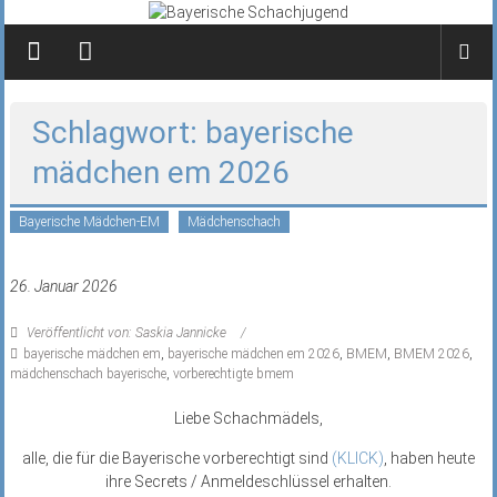
Zum
Inhalt
springen
Schlagwort: bayerische
mädchen em 2026
Bayerische Mädchen-EM
Mädchenschach
26. Januar 2026
Veröffentlicht von: Saskia Jannicke
bayerische mädchen em
,
bayerische mädchen em 2026
,
BMEM
,
BMEM 2026
,
mädchenschach bayerische
,
vorberechtigte bmem
Liebe Schachmädels,
alle, die für die Bayerische vorberechtigt sind
(KLICK)
, haben heute
ihre Secrets / Anmeldeschlüssel erhalten.