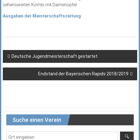
sehenswerten Kombi mit Damenopfer.
Ausgaben der Meisterschaftszeitung
Beitragsnavigation
Deutsche Jugendmeisterschaft gestartet
Endstand der Bayerischen Rapids 2018/2019
Suche einen Verein