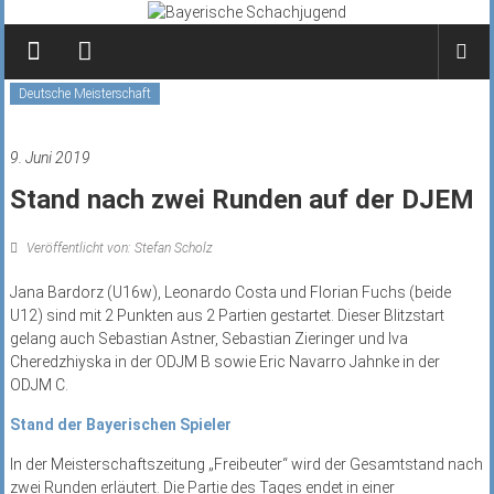
Zum
Inhalt
springen
Deutsche Meisterschaft
9. Juni 2019
Stand nach zwei Runden auf der DJEM
Veröffentlicht von: Stefan Scholz
Jana Bardorz (U16w), Leonardo Costa und Florian Fuchs (beide
U12) sind mit 2 Punkten aus 2 Partien gestartet. Dieser Blitzstart
gelang auch Sebastian Astner, Sebastian Zieringer und Iva
Cheredzhiyska in der ODJM B sowie Eric Navarro Jahnke in der
ODJM C.
Stand der Bayerischen Spieler
In der Meisterschaftszeitung „Freibeuter“ wird der Gesamtstand nach
zwei Runden erläutert. Die Partie des Tages endet in einer