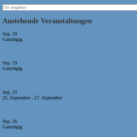
Anstehende Veranstaltungen
Sep.
19
Ganztägig
Bayerische Mädchen-Mannschaftsmeisterschaft 2026
Sep.
19
Ganztägig
U10 MM -Abgabeschluss Mannschaftsmeldungen + Au
Sep.
25
25. September
-
27. September
23. Sparkassen-Open Forchheim 2026
Sep.
26
Ganztägig