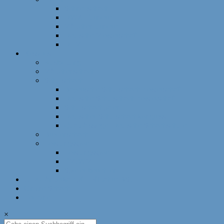
Schnellschach
DWZ-Turniere
Mädchenturniere
Deutsche Meisterschaft
DLM
Ressorts
Ausbildung
Mädchenschach
Schulschach
Bayerische Schulschachmeisterschaft
Deutsche Schulschachmeisterschaft
Schulschachpatent
Deutscher Schulschachkongress
Qualitätssiegel Deutsche Schachschule
Breitenschach
Leistungssport
Leistungssport
EM/WM
Spieler berichten
U12-Länderkampf – 50 Jahre BSJ
Online Schach
Termine
×