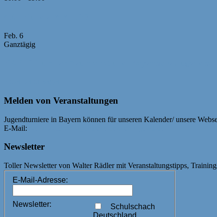
4./5. Runde MM U20
Feb.
6
Ganztägig
RAPID-Turnier Neumarkt und Bayerische Jugendsc
Kalender anzeigen
Melden von Veranstaltungen
Jugendturniere in Bayern können für unseren Kalender/ unsere Webs
E-Mail:
webmaster@bayerische-schachjugend.de
Newsletter
Toller Newsletter von Walter Rädler mit Veranstaltungstipps, Training
E-Mail-Adresse:
Newsletter:
Schulschach
Deutschland