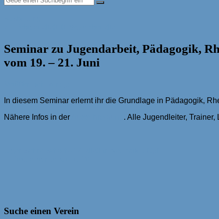
Ausbildung
25. Februar 2020
10. September 2021
Seminar zu Jugendarbeit, Pädagogik, Rh
vom 19. – 21. Juni
Veröffentlicht von: jp
In diesem Seminar erlernt ihr die Grundlage in Pädagogik, R
Nähere Infos in der
Ausschreibung
. Alle Jugendleiter, Trainer
Beitragsnavigation
Jugendschnellschach-EM 2020 in Neumarkt / Opf.
1. Freiplatzrunde zur DJEM
Suche einen Verein