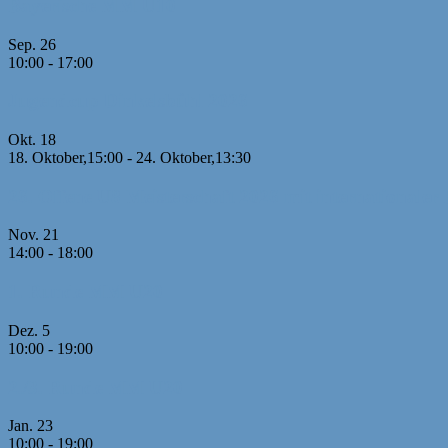
Bayerische MM U10
Sep.
26
10:00
-
17:00
Jugendcup Dinkelsbühl 2026
Okt.
18
18. Oktober,15:00
-
24. Oktober,13:30
26. Offene U8 Meisterschaft 2026 mit internationaler 
Nov.
21
14:00
-
18:00
1. Runde MM U20
Dez.
5
10:00
-
19:00
2./3. Runde MM U20
Jan.
23
10:00
-
19:00