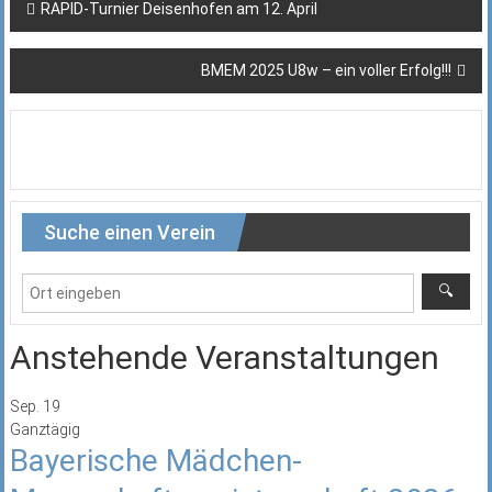
Beitragsnavigation
RAPID-Turnier Deisenhofen am 12. April
BMEM 2025 U8w – ein voller Erfolg!!!
Suche einen Verein
Anstehende Veranstaltungen
Sep.
19
Ganztägig
Bayerische Mädchen-