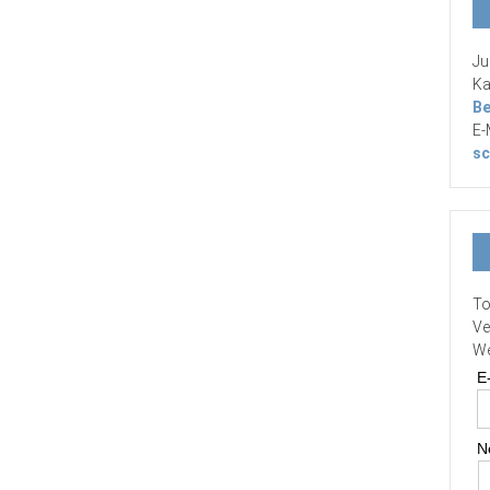
Ju
Ka
Be
E-
sc
To
Ve
We
E
N