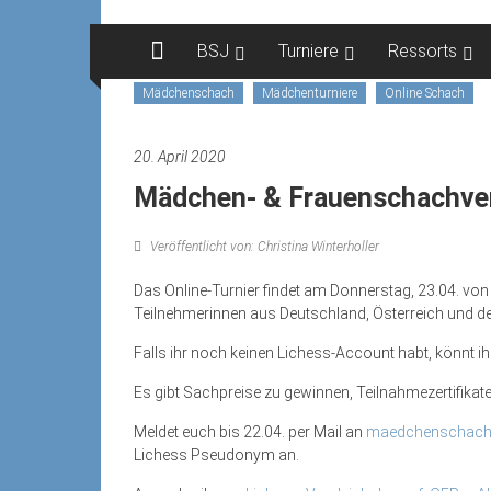
Zum
Inhalt
BSJ
Turniere
Ressorts
springen
Mädchenschach
Mädchenturniere
Online Schach
20. April 2020
Mädchen- & Frauenschachve
Veröffentlicht von: Christina Winterholler
Das Online-Turnier findet am Donnerstag,
23.04.
von 
Teilnehmerinnen aus Deutschland, Österreich und de
Falls ihr noch keinen Lichess-Account habt, könnt i
Es gibt Sachpreise zu gewinnen, Teilnahmezertifikat
Meldet euch bis
22.04.
per Mail an
maedchenschach
Lichess Pseudonym an.