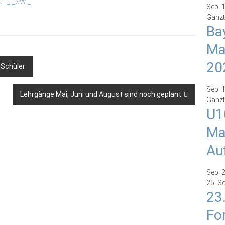
UT_-_SWI_
Sep.
Ganzt
Ba
Ma
20
 Schüler
Sep.
Lehrgänge Mai, Juni und August sind noch geplant
Ganzt
U1
Ma
Au
Sep.
25. S
23
Fo