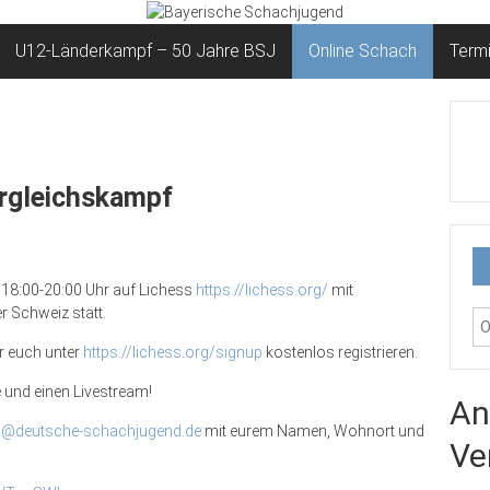
U12-Länderkampf – 50 Jahre BSJ
Online Schach
Term
rgleichskampf
18:00-20:00 Uhr auf Lichess
https://lichess.org/
mit
r Schweiz statt.
hr euch unter
https://lichess.org/signup
kostenlos registrieren.
e und einen Livestream!
An
@deutsche-schachjugend.de
mit eurem Namen, Wohnort und
Ve