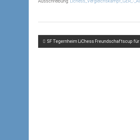
Ausschreibung:
Lichess_Vergleichskampf_GER_-_A
Beitragsnavigation
SF Tegernheim LiChess Freundschaftscup für