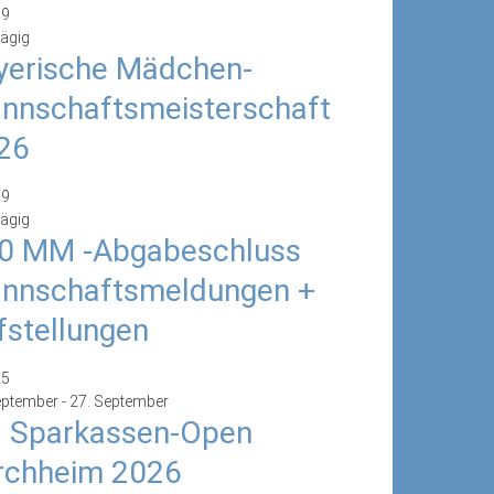
19
ägig
yerische Mädchen-
nnschaftsmeisterschaft
26
19
ägig
0 MM -Abgabeschluss
nnschaftsmeldungen +
fstellungen
25
eptember
-
27. September
. Sparkassen-Open
rchheim 2026