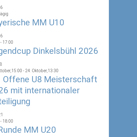
26
ägig
yerische MM U10
26
-
17:00
gendcup Dinkelsbühl 2026
8
ktober,15:00
-
24. Oktober,13:30
. Offene U8 Meisterschaft
26 mit internationaler
teiligung
21
-
18:00
 Runde MM U20