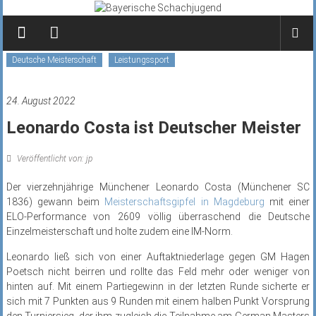
Zum
Inhalt
springen
Deutsche Meisterschaft
Leistungssport
24. August 2022
Leonardo Costa ist Deutscher Meister
Veröffentlicht von: jp
Der vierzehnjährige Münchener Leonardo Costa (Münchener SC
1836) gewann beim
Meisterschaftsgipfel in Magdeburg
mit einer
ELO-Performance von 2609 völlig überraschend die Deutsche
Einzelmeisterschaft und holte zudem eine IM-Norm.
Leonardo ließ sich von einer Auftaktniederlage gegen GM Hagen
Poetsch nicht beirren und rollte das Feld mehr oder weniger von
hinten auf. Mit einem Partiegewinn in der letzten Runde sicherte er
sich mit 7 Punkten aus 9 Runden mit einem halben Punkt Vorsprung
den Turniersieg, der ihm zugleich die Teilnahme am German Masters