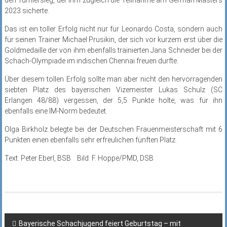
2023 sicherte.
Das ist ein toller Erfolg nicht nur für Leonardo Costa, sondern auch
für seinen Trainer Michael Prusikin, der sich vor kurzem erst über die
Goldmedaille der von ihm ebenfalls trainierten Jana Schneider bei der
Schach-Olympiade im indischen Chennai freuen durfte.
Über diesem tollen Erfolg sollte man aber nicht den hervorragenden
siebten Platz des bayerischen Vizemeister Lukas Schulz (SC
Erlangen 48/88) vergessen, der 5,5 Punkte holte, was für ihn
ebenfalls eine IM-Norm bedeutet.
Olga Birkholz belegte bei der Deutschen Frauenmeisterschaft mit 6
Punkten einen ebenfalls sehr erfreulichen fünften Platz.
Text: Peter Eberl, BSB Bild: F. Hoppe/PMD, DSB
Beitragsnavigation
Bayerische Schachjugend feiert Geburtstag – mit