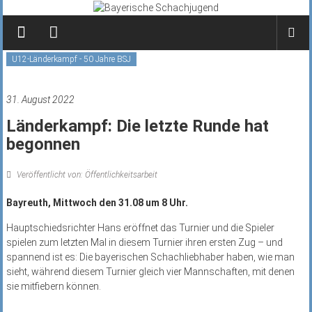
Zum
Inhalt
springen
U12-Länderkampf - 50 Jahre BSJ
31. August 2022
Länderkampf: Die letzte Runde hat
begonnen
Veröffentlicht von: Öffentlichkeitsarbeit
Bayreuth, Mittwoch den 31.08 um 8 Uhr.
Hauptschiedsrichter Hans eröffnet das Turnier und die Spieler
spielen zum letzten Mal in diesem Turnier ihren ersten Zug – und
spannend ist es: Die bayerischen Schachliebhaber haben, wie man
sieht, während diesem Turnier gleich vier Mannschaften, mit denen
sie mitfiebern können.