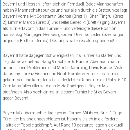
Bayern I und Hessen liefern sich ein Fernduell. Beide Mannschaften
haben 9 Mannschaftspunkte und nur allein durch die Brettpunkte liegt
Bayern I vorne. Mit Constantin Stichter (Brett 1), Shen Tingrui (Brett
2), Limmer Marco (Brett 3) und Heller Benedikt (Brett 4) ging Bayern I
als Turnierfavorit in das Turnier – und verteidigte diese Position
hartnäckig. Nur gegen Hessen gabs ein Unentschieden (bzw. sogar
an jedem Brett ein Remis). Die Jungs halten es also spannend!
Bayern II hatte dagegen Schwierigkeiten, ins Turnier zu starten und
liegt daher aktuell auf Rang 9 nach der 6. Runde. Aber auch nach
anfänglichen Problemen sind Moritz Ramming, David Büchel, Viktor
Ratushny, Lorenz Fischer und Noah Kamleiter zurück ins Turnier
gekommen und kämpfen jetzt in der letzten Runde um die Plätze 5-10.
Zum Missfallen aller wird das letzte Spiel gegen Bayern Mix
stattfinden. Also noch einmal in diesem Turnier heißt es Bayern
gegen Bayern!
Bayern Mix überraschte dagegen im Turnier. Mit ihrem Brett 1 Tugrul
Türel, der bislang ungeschlagen ist, haben sie sich in die fordere
Hälfte der Tabelle gekämpft. Auf Rang 10 gestartet liegen sie aktuell