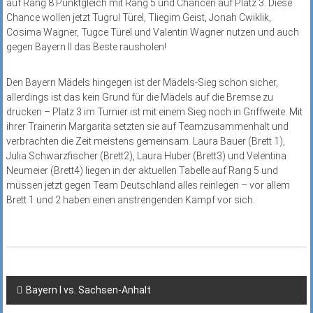
auf Rang 8 Punktgleich mit Rang 5 und Chancen auf Platz 3. Diese
Chance wollen jetzt Tugrul Türel, Tliegim Geist, Jonah Cwiklik,
Cosima Wagner, Tugce Türel und Valentin Wagner nutzen und auch
gegen Bayern II das Beste rausholen!
Den Bayern Mädels hingegen ist der Mädels-Sieg schon sicher,
allerdings ist das kein Grund für die Mädels auf die Bremse zu
drücken – Platz 3 im Turnier ist mit einem Sieg noch in Griffweite. Mit
ihrer Trainerin Margarita setzten sie auf Teamzusammenhalt und
verbrachten die Zeit meistens gemeinsam. Laura Bauer (Brett 1),
Julia Schwarzfischer (Brett2), Laura Huber (Brett3) und Velentina
Neumeier (Brett4) liegen in der aktuellen Tabelle auf Rang 5 und
müssen jetzt gegen Team Deutschland alles reinlegen – vor allem
Brett 1 und 2 haben einen anstrengenden Kampf vor sich.
Beitragsnavigation
Bayern I vs. Sachsen-Anhalt