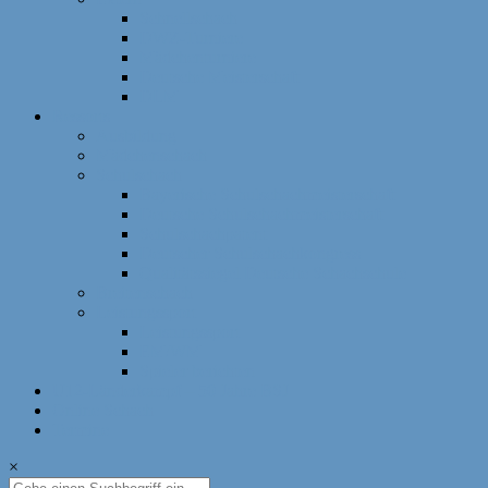
Schnellschach
DWZ-Turniere
Mädchenturniere
Deutsche Meisterschaft
DLM
Ressorts
Ausbildung
Mädchenschach
Schulschach
Bayerische Schulschachmeisterschaft
Deutsche Schulschachmeisterschaft
Schulschachpatent
Deutscher Schulschachkongress
Qualitätssiegel Deutsche Schachschule
Breitenschach
Leistungssport
Leistungssport
EM/WM
Spieler berichten
U12-Länderkampf – 50 Jahre BSJ
Online Schach
Termine
×