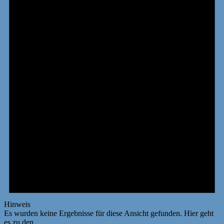
Hinweis
Es wurden keine Ergebnisse für diese Ansicht gefunden. Hier geht
es zu den
nächsten bevorstehenden Veranstaltungen
.