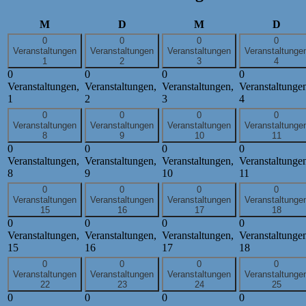
Montag
Dienstag
Mittwoch
Donn
M
D
M
D
0
0
0
0
Veranstaltungen
Veranstaltungen
Veranstaltungen
Veranstaltunge
1
2
3
4
0
0
0
0
Veranstaltungen,
Veranstaltungen,
Veranstaltungen,
Veranstaltunge
1
2
3
4
0
0
0
0
Veranstaltungen
Veranstaltungen
Veranstaltungen
Veranstaltunge
8
9
10
11
0
0
0
0
Veranstaltungen,
Veranstaltungen,
Veranstaltungen,
Veranstaltunge
8
9
10
11
0
0
0
0
Veranstaltungen
Veranstaltungen
Veranstaltungen
Veranstaltunge
15
16
17
18
0
0
0
0
Veranstaltungen,
Veranstaltungen,
Veranstaltungen,
Veranstaltunge
15
16
17
18
0
0
0
0
Veranstaltungen
Veranstaltungen
Veranstaltungen
Veranstaltunge
22
23
24
25
0
0
0
0