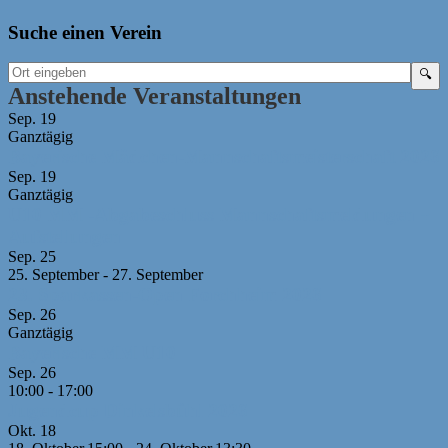
Suche einen Verein
Anstehende Veranstaltungen
Sep.
19
Ganztägig
Bayerische Mädchen-Mannschaftsmeisterschaft 2026
Sep.
19
Ganztägig
U10 MM -Abgabeschluss Mannschaftsmeldungen +
Aufstellungen
Sep.
25
25. September
-
27. September
23. Sparkassen-Open Forchheim 2026
Sep.
26
Ganztägig
Bayerische MM U10
Sep.
26
10:00
-
17:00
Jugendcup Dinkelsbühl 2026
Okt.
18