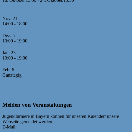
18. Oktober,15:00
-
24. Oktober,13:30
26. Offene U8 Meisterschaft 2026 mit internationaler
Beteiligung
Nov.
21
14:00
-
18:00
1. Runde MM U20
Dez.
5
10:00
-
19:00
2./3. Runde MM U20
Jan.
23
10:00
-
19:00
4./5. Runde MM U20
Feb.
6
Ganztägig
RAPID-Turnier Neumarkt und Bayerische
Jugendschnellschach-EM U25
Kalender anzeigen
Melden von Veranstaltungen
Jugendturniere in Bayern können für unseren Kalender/ unsere
Webseite gemeldet werden!
Bedingungen
E-Mail:
webmaster@bayerische-schachjugend.de