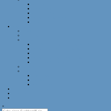
Schnellschach
DWZ-Turniere
Mädchenturniere
Deutsche Meisterschaft
DLM
Ressorts
Ausbildung
Mädchenschach
Schulschach
Bayerische Schulschachmeisterschaft
Deutsche Schulschachmeisterschaft
Schulschachpatent
Deutscher Schulschachkongress
Qualitätssiegel Deutsche Schachschule
Breitenschach
Leistungssport
Leistungssport
EM/WM
Spieler berichten
U12-Länderkampf – 50 Jahre BSJ
Online Schach
Termine
×