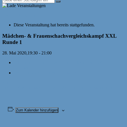
« Alle Veranstaltungen
Diese Veranstaltung hat bereits stattgefunden.
Mädchen- & Frauenschachvergleichskampf XXL
Runde 1
28. Mai 2020,19:30
-
21:00
«
3. Online-Open mit langer Bedenkzeit des TSV
Neunkirchen
Digitaler Schachlehrerstammtisch
»
Maedchen-
Frauen_Vergleichskampf_XXL_Wiederholung_Ausschreibung
Zum Kalender hinzufügen