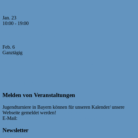
2./3. Runde MM U20
Jan.
23
10:00
-
19:00
4./5. Runde MM U20
Feb.
6
Ganztägig
RAPID-Turnier Neumarkt und Bayerische
Jugendschnellschach-EM U25
Kalender anzeigen
Melden von Veranstaltungen
Jugendturniere in Bayern können für unseren Kalender/ unsere
Webseite gemeldet werden!
Bedingungen
E-Mail:
webmaster@bayerische-schachjugend.de
Newsletter