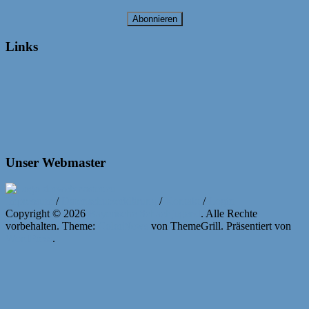
Abonnieren
Links
Unser Webmaster
Impressum
/
Datenschutzerklärung
/
Kontakt
/
Login
Copyright © 2026
Bayerische Schachjugend
. Alle Rechte
vorbehalten. Theme:
ColorNews
von ThemeGrill. Präsentiert von
WordPress
.