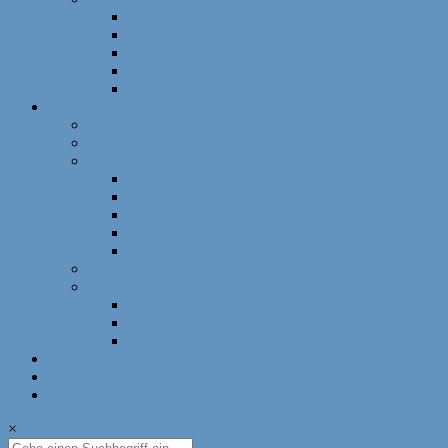
Schnellschach
DWZ-Turniere
Mädchenturniere
Deutsche Meisterschaft
DLM
Ressorts
Ausbildung
Mädchenschach
Schulschach
Bayerische Schulschachmeisterschaft
Deutsche Schulschachmeisterschaft
Schulschachpatent
Deutscher Schulschachkongress
Qualitätssiegel Deutsche Schachschule
Breitenschach
Leistungssport
Leistungssport
EM/WM
Spieler berichten
U12-Länderkampf – 50 Jahre BSJ
Online Schach
Termine
×