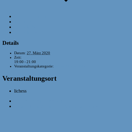
Google Kalender
iCalendar
Outlook 365
Outlook Live
Details
Datum:
27. März 2020
Zeit:
19:00 - 21:00
Veranstaltungskategorie:
Internet Grand-Prix
Veranstaltungsort
lichess
«
Internet Grand-Prix Runde 1
Online-Seminar: Einführung in Onlinetools
»